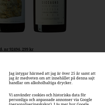
, nr 92494, 299 kr
gaste vinområden, kommer
Prophet’s Rock
röjd med sina lager av skogshallon, peppar
de röda bär. Vinet, som är perfekt till en
 den unika terroiren i Bendigo och Pisa.
Jag intygar härmed att jag är över 25 år samt att
från vinregioner över hela världen för att
jag är medveten om att innehållet på denna sajt
e och Bourgogne.
handlar om alkoholhaltiga drycker.
Vi använder cookies och historiska data för
personliga och anpassade annonser via Google
(personaliseringskakor). Läs mer hur Google