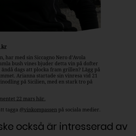
 kr
n, har med sin Siccagno Nero d’Avola
gamla bush vines bjuder detta vin på dofter
l ändå dags att plocka fram grillen? Lägg på
lammet. Arianna startade sin vinresa vid 21
inodling på Sicilien, med en stark tro på
timentet 22 mars här.
tt tagga
@vinkompassen
på sociala medier.
ke också är intresserad av