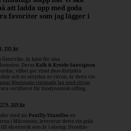
på att ladda upp med goda
ra favoriter som jag lägger i
, 191 kr
i Österrike, är känt för sina
Slovenien. Deras
Kalk & Kreide Sauvignon
jordar, vilket ger vinet dess distinkta
sbär och en antydan av citron, är detta vin
ohannas Westmans rimmade lax med citron
ara certifierat för biodynamisk odling,
279, 269 kr
juder med sin
Pouilly-Vinzelles
en
arna i Mâconnais, levererar detta vin gula
till skreitorsk som är i säsong. Drouhin-