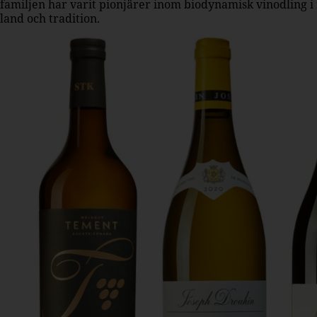
familjen har varit pionjärer inom biodynamisk vinodling i 
land och tradition.