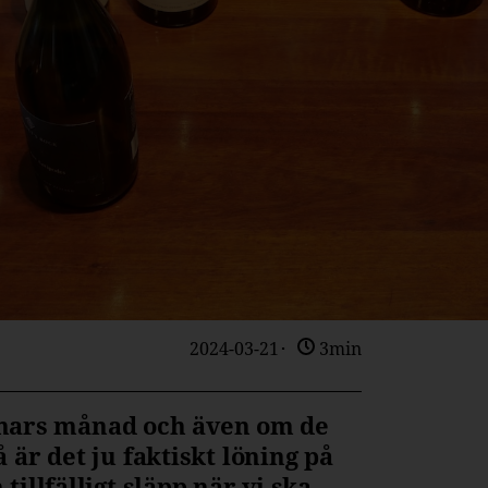
2024-03-21
3min
ör mars månad och även om de
är det ju faktiskt löning på
illfälligt släpp när vi ska