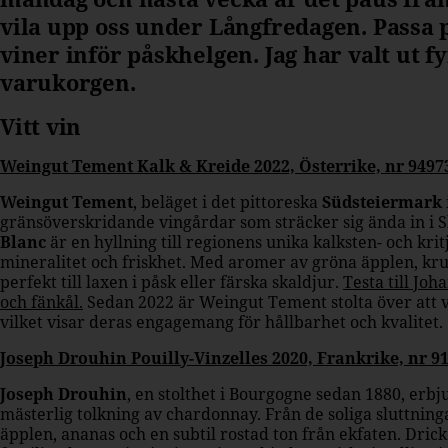
vila upp oss under Långfredagen. Passa 
viner inför påskhelgen. Jag har valt ut fy
varukorgen.
Vitt vin
Weingut Tement Kalk & Kreide 2022, Österrike, nr 94973
Weingut Tement
, beläget i det pittoreska
Südsteiermark
gränsöverskridande vingårdar som sträcker sig ända in i 
Blanc
är en hyllning till regionens unika kalksten- och krit
mineralitet och friskhet. Med aromer av gröna äpplen, kru
perfekt till laxen i påsk eller färska skaldjur.
Testa till J
och fänkål.
Sedan 2022 är Weingut Tement stolta över att v
vilket visar deras engagemang för hållbarhet och kvalitet.
Joseph Drouhin Pouilly-Vinzelles 2020, Frankrike, nr 91
Joseph Drouhin
, en stolthet i Bourgogne sedan 1880, erb
mästerlig tolkning av chardonnay. Från de soliga sluttning
äpplen, ananas och en subtil rostad ton från ekfaten. Drick 