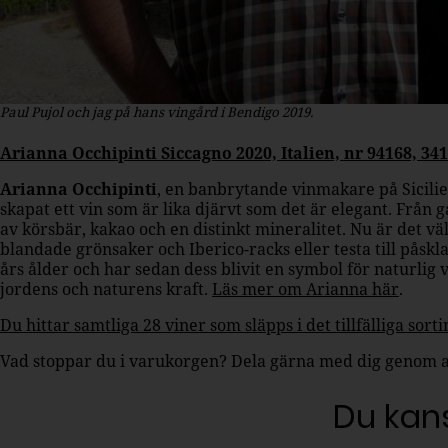
Paul Pujol och jag på hans vingård i Bendigo 2019.
Arianna Occhipinti Siccagno 2020, Italien, nr 94168, 341
Arianna Occhipinti
, en banbrytande vinmakare på Sicilie
skapat ett vin som är lika djärvt som det är elegant. Från 
av körsbär, kakao och en distinkt mineralitet. Nu är det vä
blandade grönsaker och Iberico-racks eller testa till påsk
års ålder och har sedan dess blivit en symbol för naturlig v
jordens och naturens kraft.
Läs mer om Arianna här
.
Du hittar samtliga 28 viner som släpps i det tillfälliga sor
Vad stoppar du i varukorgen? Dela gärna med dig genom a
Du kans