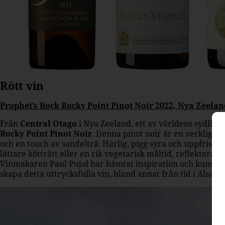
Rött vin
Prophet’s Rock Rocky Point Pinot Noir 2022, Nya Zeeland
Från
Central Otago
i Nya Zeeland, ett av världens sydli
Rocky Point Pinot Noir
. Denna pinot noir är en verklig f
och en touch av sandelträ. Härlig, pigg syra och uppfriskan
lättare kötträtt eller en rik vegetarisk måltid, reflekterar
Vinmakaren Paul Pujol har hämtat inspiration och kunskap 
skapa detta uttrycksfulla vin, bland annat från tid i Alsac