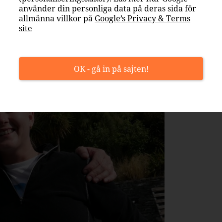
använder din personliga data på deras sida för
allmänna villkor på
Google’s Privacy & Terms
site
OK - gå in på sajten!