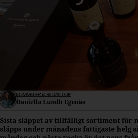
SOMMELIER & REDAKTÖR
Daniella Lundh Egenäs
Sista släppet av tillfälligt sortiment f
släpps under månadens fattigaste helg så 
måndag och nästa vecka är det paus från t