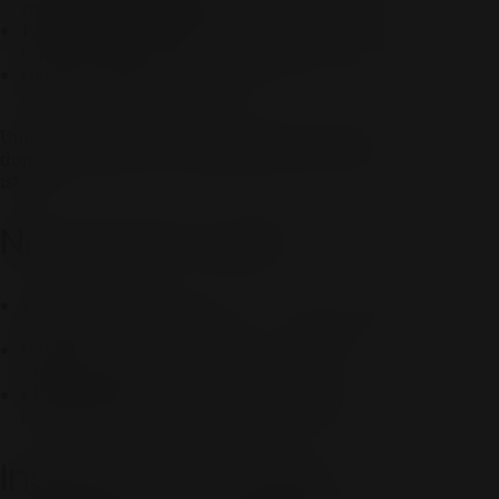
möter vinets fräschör.
Parmesan eller Manchego:
hårdostar med
sälta och nötighet.
Getost:
syrlig och perfekt till prosecco eller
andra fruktigare bubbel.
Undvik alltför starka blåmögelostar som kan
dominera smaken – spara dem till ett sött vin
istället.
När passar vad?
Prosecco:
fruktig och lite söt – passar till melon,
parmaskinka, getost.
Cava:
torr och frisk – funkar utmärkt med
skaldjur, nötter, hårdost.
Champagne:
komplex och ofta brödig –
fantastisk med ostron, löjrom, tryffel.
Inspireras till nästa