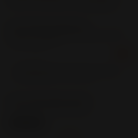
enlighet med GDPR-reglerna här:
Användarvillkor
FLER TIPS FRÅN VINKOMPASSEN
Missa inte att anmäla dig till vårt nyhetsbrev med tips
om intressanta drycker!
Jag bekräftar att jag har tagit del av och godkänt
användarvillkoren
för Vinkompassen
KOLLA IN VÅRA ANDRA KANALER
Vi finns på andra kanaler, följ oss här: