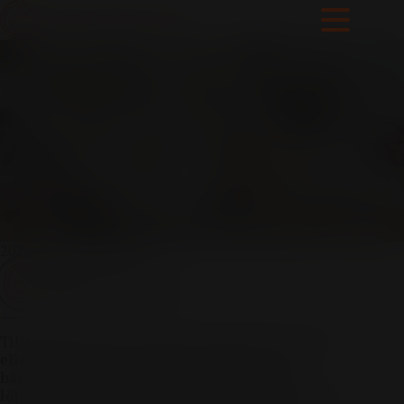
Tilltugg till
mousserande vin
– bästa smakerna
till bubbel
2026-01-09
1min
Vinkompassen
Tilltugg till mousserande vin ska ha sälta, syra
eller krämighet som lyfter bubblorna och
balanserar vinets friska syra. Chips med
löjrom, räkor på rostat bröd, krämiga ostar och