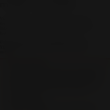
mingel med bubbel
Vill du göra intryck med enkla, eleganta smaker
som lyfter ditt mousserande vin? Börja med sälta,
lägg till syra och tänk textur. Plockmat med tanke
bakom blir både festligt och gastronomiskt.
Utforska fler mat- och vinkombinationer på
Vinkompassen.se
– din guide till rätt vin till
maten.
INFO OCH KONTAKT
Vinkompassen och Systembolaget har inget kommersiellt
samarbete. Vinkompassen tipsar endast om produkter
som finns i Systembolagets sortiment. All försäljning samt
beställning sker på och genom Systembolaget. Har du
frågor kring Vinkompassen? Eller är du intresserad av
att medverka som profil? Kontakta oss gärna på
info@vinkompassen.se
ANVÄNDARVILLKOR
Ta del av vår användarvillkor samt sekretesspolicy i