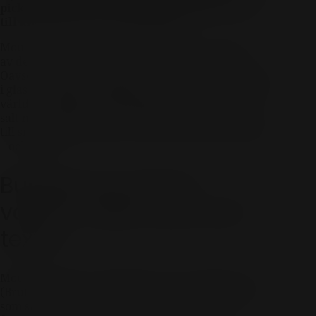
picklade tillbehör är perfekta smakkamrater
till allt från cava till champagne.
Mousserande vin är mer än bara fest – det är en
av de mest matvänliga vintyperna som finns.
Oavsett om det är cava, prosecco eller champagne
i glaset så bjuder bubblorna och syran in till en hel
värld av tilltugg. Nyckeln ligger i kontrasterna:
salt mot syrligt, fett mot friskt. Här guidar vi dig
till smakerna som gifter sig allra bäst med bubbel
– och varför.
Bubblornas bästa
vänner: sälta, syra och
textur
Mousserande vin, särskilt de torra varianterna
(Brut, Extra Brut), har hög syra och friska smaker
som skär igenom fett och möter sälta på ett