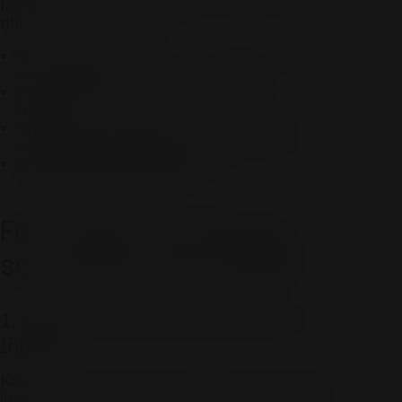
fantastiskt sätt. Därför funkar vissa typer av
tilltugg bättre än andra:
Salta snacks:
lyfter vinets fruktighet och gör
syran mjukare.
Feta eller krämiga röror:
balanseras av vinets
fräschör.
Syrliga eller picklade inslag:
speglar vinets
syra och skapar harmoni.
Krämiga ostar eller skaldjur:
ger textur som
möter vinets fina bubblor.
Fem typer av tilltugg
som lyfter ditt bubbel
1. Chips med crème fraîche och
löjrom
Krispigt, fett, salt och elegant – den här klassikern
är en vinnare till alla typer av mousserande vin.