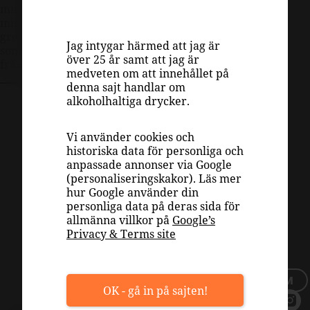
munkänsla med väloljade syror och kalkig
VINKUNSKAP
mineralitet håller vinets lena egenskaper i ett fint
grepp vilket resulterar i en elegant slutprodukt
LAGRING
Jag intygar härmed att jag är
som inte direkt avskyr krämiga och milda ostar
över 25 år samt att jag är
från just Loire.
DRUVOR
medveten om att innehållet på
denna sajt handlar om
RECEPT
alkoholhaltiga drycker.
INSPIRATION
Vi använder cookies och
VÄLJA RÄTT VIN
historiska data för personliga och
anpassade annonser via Google
PLAY
(personaliseringskakor). Läs mer
hur Google använder din
OM OSS
personliga data på deras sida för
allmänna villkor på
Google’s
TOPPLISTOR
Privacy & Terms site
TILLFÄLLIGT SORTIMENT
BLI MEDLEM
OK - gå in på sajten!