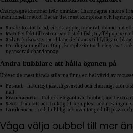
Champagne kommer från området Champagne i norra Frankri
traditionell metod. Det är det mest komplexa och lagring
Smak:
Rostat bröd, citrus, äpple, mineral, ibland nöt el
Mat:
Perfekt till ostron, smörstekt fisk, tryffelpopcorn e
Stil:
Från knastertorr blanc de blancs till fylligare blanc
För dig som gillar:
Djup, komplexitet och elegans. Tänk 
nyanserad chardonnay.
Andra bubblare att hålla ögonen på
Utöver de mest kända stilarna finns en hel värld av mouss
Pet-nat
– naturligt jäst, lågsvavlad och charmigt oförut
mat.
Franciacorta
– Italiens elegantaste bubbel, med extra d
Sekt
– från lätt och fruktig till komplext och rieslingdrive
Lambrusco
– röd, bubblig och oväntat god till pizza och
Våga välja bubbel till mer ä