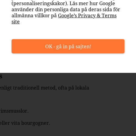
(personaliseringskakor). Läs mer hur Google
n blanc eller pinot grigio.
använder din personliga data på deras sida för
allmänna villkor på
Google’s Privacy & Terms
site
 jäsning på flaska som ger ett vin med
OK - gå in på sajten!
ål eller jamón ibérico.
 chablis eller godello.
s
ligt traditionell metod, ofta på lokala
grimsmusslor.
ller vita bourgogner.