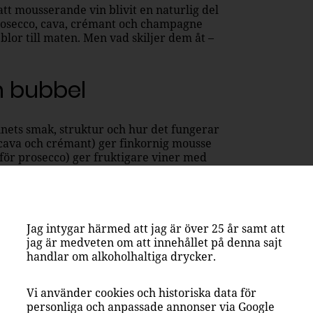
att mousserande vin blivit en naturlig del
 Prosecco, cava, crémant och champagne
blor till maten. Men vad skiljer dem åt –
h bubbel
nets smak, struktur och hur det fungerar
 cava och crémant) ger finkornig mousse
r prosecco) ger fruktigare viner med
cha frukttoner.
nkla
uvan glera. Vinet jäses i tank
Jag intygar härmed att jag är över 25 år samt att
med mjukare bubblor.
jag är medveten om att innehållet på denna sajt
handlar om alkoholhaltiga drycker.
 räksallad eller pizza bianca med citron
Vi använder cookies och historiska data för
personliga och anpassade annonser via Google
änglig.