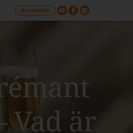
BLI MEDLEM
Crémant
– Vad är