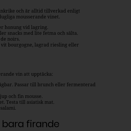
ke och är alltid tillverkad enligt
sdugliga mousserande vinet.
ler honung vid lagring.
ller snacks med lite fetma och sälta.
 de noirs.
vit bourgogne, lagrad riesling eller
erande vin att upptäcka:
sägbar. Passar till brunch eller fermenterad
jup och fin mousse.
t. Testa till asiatisk mat.
 salami.
n bara firande