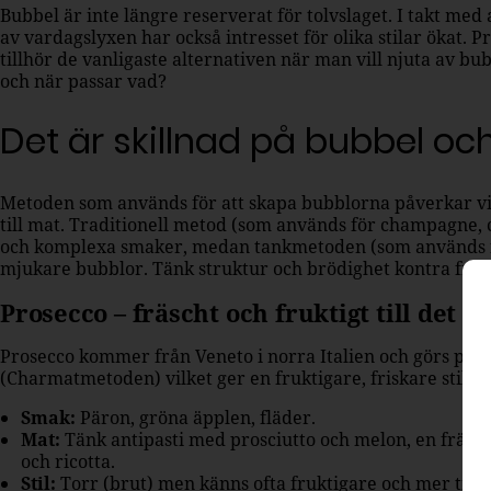
Bubbel är inte längre reserverat för tolvslaget. I takt med 
av vardagslyxen har också intresset för olika stilar ökat.
tillhör de vanligaste alternativen när man vill njuta av bub
och när passar vad?
Det är skillnad på bubbel oc
Metoden som används för att skapa bubblorna påverkar vi
till mat. Traditionell metod (som används för champagne,
och komplexa smaker, medan tankmetoden (som används fö
mjukare bubblor. Tänk struktur och brödighet kontra fräs
Prosecco – fräscht och fruktigt till det e
Prosecco kommer från Veneto i norra Italien och görs på dr
(Charmatmetoden) vilket ger en fruktigare, friskare stil 
Smak:
Päron, gröna äpplen, fläder.
Mat:
Tänk antipasti med prosciutto och melon, en fräsch
och ricotta.
Stil:
Torr (brut) men känns ofta fruktigare och mer tillg