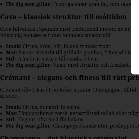
För dig som gillar:
Fruktiga viner utan fat, som sauvigno
Cava – klassisk struktur till måltiden
Cava tillverkas i Spanien med traditionell metod: en andra
finkornig mousse och mer komplex smakprofil.
Smak:
Citrus, bröd, nöt, ibland tropisk frukt.
Mat:
Passar utmärkt till grillade gambas, friterad blomk
Stil:
Från brut nature till rundare brut.
För dig som gillar:
Viner med struktur och friskhet, som
Crémant – elegans och finess till rätt pri
Crémant tillverkas i Frankrike utanför Champagne. Alltid en
druvor.
Smak:
Citrus, mineral, brioche.
Mat:
Tänk pocherad torsk, getoströstad sallad eller pil
Stil:
Elegant, ofta med fin balans.
För dig som gillar:
Champagnekänsla utan prislappen, e
Champagne – det klassiska originalet