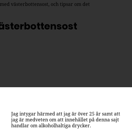
ed västerbottensost, och tipsar om det
ästerbottensost
Jag intygar härmed att jag är över 25 år samt att
jag är medveten om att innehållet på denna sajt
handlar om alkoholhaltiga drycker.