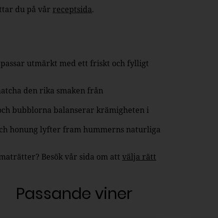
ittar du på vår
receptsida
.
ssar utmärkt med ett friskt och fylligt
matcha den rika smaken från
och bubblorna balanserar krämigheten i
 och honung lyfter fram hummerns naturliga
ka maträtter? Besök vår sida om att
välja rätt
Passande viner