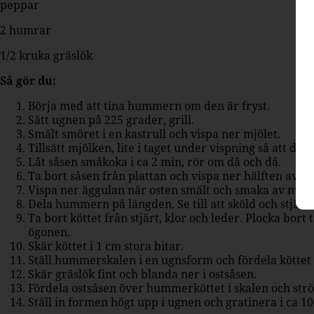
peppar
2 humrar
1/2 kruka gräslök
Så gör du:
Börja med att tina hummern om den är fryst.
Sätt ugnen på 225 grader, grill.
Smält smöret i en kastrull och vispa ner mjölet.
Tillsätt mjölken, lite i taget under vispning så att den
Låt såsen småkoka i ca 2 min, rör om då och då.
Ta bort såsen från plattan och vispa ner hälften av v
Vispa ner äggulan när osten smält och smaka av med 
Dela hummern på längden. Se till att sköld och stjärt 
Ta bort köttet från stjärt, klor och leder. Plocka bo
ögonen.
Skär köttet i 1 cm stora bitar.
Ställ hummerskalen i en ugnsform och fördela köttet 
Skär gräslök fint och blanda ner i ostsåsen.
Fördela ostsåsen över hummerköttet i skalen och strö
Ställ in formen högt upp i ugnen och gratinera i ca 10 m