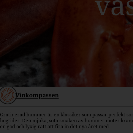
vä
Vinkompassen
Gratinerad hummer är en klassiker som passar perfekt som 
högtider. Den mjuka, söta smaken av hummer möter krämig
en god och lyxig rätt att fira in det nya året med.