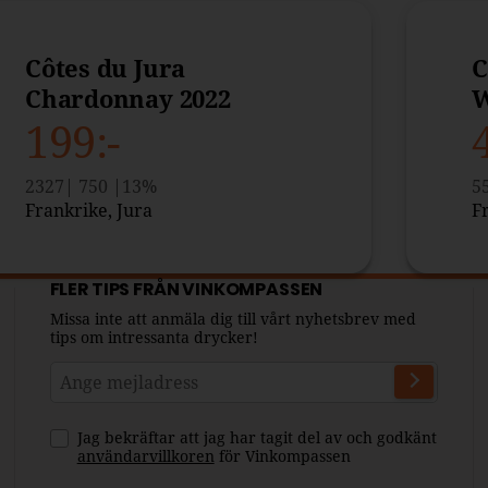
Côtes du Jura
C
Chardonnay 2022
W
199
2327
750
13
5
Frankrike,
Jura
F
FLER TIPS FRÅN VINKOMPASSEN
Missa inte att anmäla dig till vårt nyhetsbrev med
tips om intressanta drycker!
Jag bekräftar att jag har tagit del av och godkänt
användarvillkoren
för Vinkompassen