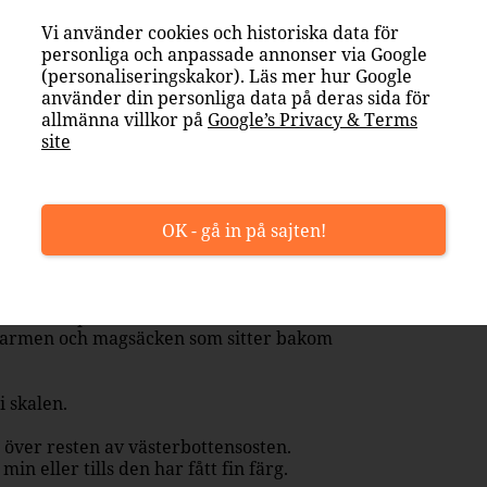
Vi använder cookies och historiska data för
personliga och anpassade annonser via Google
(personaliseringskakor). Läs mer hur Google
använder din personliga data på deras sida för
allmänna villkor på
Google’s Privacy & Terms
site
 inte klumpar sig.
OK - gå in på sajten!
ästerbottensosten.
salt och peppar.
håller ihop.
rt tarmen och magsäcken som sitter bakom
i skalen.
 över resten av västerbottensosten.
in eller tills den har fått fin färg.