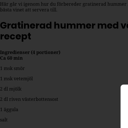
Här går vi igenom hur du förbereder gratinerad hummer m
bästa vinet att servera till.
Gratinerad hummer med v
recept
Ingredienser (4 portioner)
Ca 60 min
1 msk smör
1 msk vetemjöl
2 dl mjölk
2 dl riven västerbottensost
1 äggula
salt