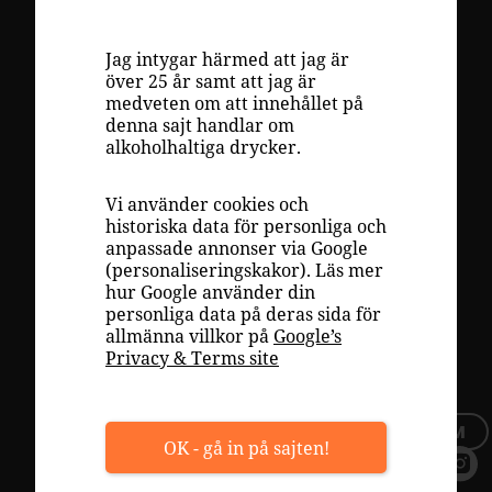
VINKUNSKAP
LAGRING
Jag intygar härmed att jag är
över 25 år samt att jag är
DRUVOR
medveten om att innehållet på
denna sajt handlar om
RECEPT
alkoholhaltiga drycker.
INSPIRATION
Vi använder cookies och
VÄLJA RÄTT VIN
historiska data för personliga och
anpassade annonser via Google
PLAY
(personaliseringskakor). Läs mer
hur Google använder din
OM OSS
personliga data på deras sida för
allmänna villkor på
Google’s
TOPPLISTOR
Privacy & Terms site
TILLFÄLLIGT SORTIMENT
BLI MEDLEM
OK - gå in på sajten!