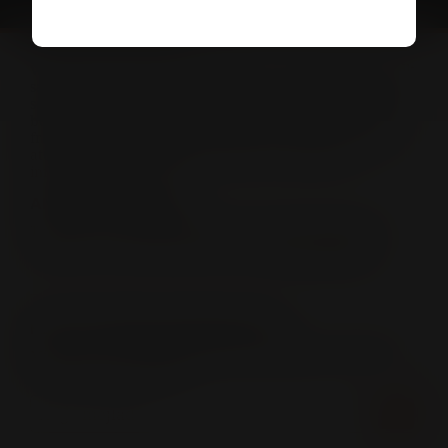
INFO OCH KONTAKT
Vinkompassen och Systembolaget har inget kommersiellt
samarbete. Vinkompassen tipsar endast om produkter
som finns i Systembolagets sortiment. All försäljning samt
beställning sker på och genom Systembolaget. Har du
frågor kring Vinkompassen? Eller är du intresserad av
att medverka som profil? Kontakta oss gärna på
info@vinkompassen.se
ANVÄNDARVILLKOR
Ta del av vår användarvillkor samt sekretesspolicy i
enlighet med GDPR-reglerna här:
Användarvillkor
FLER TIPS FRÅN VINKOMPASSEN
Missa inte att anmäla dig till vårt nyhetsbrev med tips
om intressanta drycker!