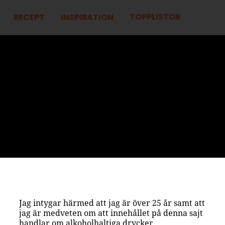
TOPPLISTOR
RECEPT
INSPIRATION
Jag intygar härmed att jag är över 25 år samt att
jag är medveten om att innehållet på denna sajt
handlar om alkoholhaltiga drycker.