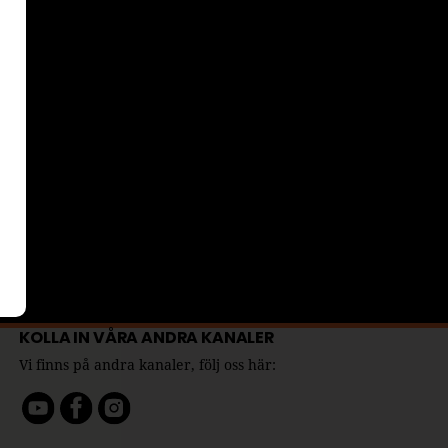
KOLLA IN VÅRA ANDRA KANALER
Vi finns på andra kanaler, följ oss här: