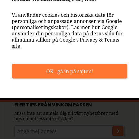
Vi använder cookies och historiska data för
personliga och anpassade annonser via Google
(personaliseringskakor). Läs mer hur Google
använder din personliga data på deras sida för
allmänna villkor på
Google’s Privacy & Terms
site
OK - gå in på sajten!
FLER TIPS FRÅN VINKOMPASSEN
Missa inte att anmäla dig till vårt nyhetsbrev med
tips om intressanta drycker!