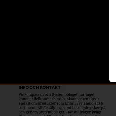
INFO OCH KONTAKT
Vinkompassen och Systembolaget har inget
kommersiellt samarbete. Vinkompassen tipsar
endast om produkter som finns i Systembolagets
sortiment. All försäljning samt beställning sker på
och genom Systembolaget. Har du frågor kring