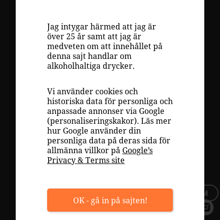
VINKUNSKAP
LAGRING
Jag intygar härmed att jag är
över 25 år samt att jag är
DRUVOR
medveten om att innehållet på
denna sajt handlar om
RECEPT
alkoholhaltiga drycker.
INSPIRATION
Vi använder cookies och
VÄLJA RÄTT VIN
historiska data för personliga och
anpassade annonser via Google
PLAY
(personaliseringskakor). Läs mer
hur Google använder din
OM OSS
personliga data på deras sida för
allmänna villkor på
Google’s
TOPPLISTOR
Privacy & Terms site
TILLFÄLLIGT SORTIMENT
BLI MEDLEM
OK - gå in på sajten!