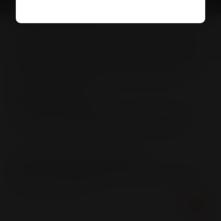
INFO OCH KONTAKT
Vinkompassen och Systembolaget har inget kommersiellt
samarbete. Vinkompassen tipsar endast om produkter
som finns i Systembolagets sortiment. All försäljning samt
beställning sker på och genom Systembolaget. Har du
frågor kring Vinkompassen? Eller är du intresserad av
att medverka som profil? Kontakta oss gärna på
info@vinkompassen.se
ANVÄNDARVILLKOR
Ta del av vår användarvillkor samt sekretesspolicy i
enlighet med GDPR-reglerna här:
Användarvillkor
FLER TIPS FRÅN VINKOMPASSEN
Missa inte att anmäla dig till vårt nyhetsbrev med tips
om intressanta drycker!