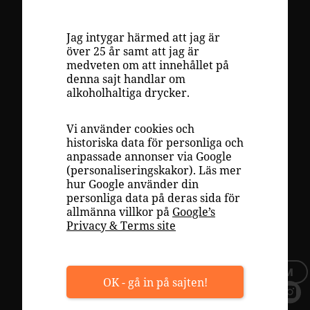
VINKUNSKAP
LAGRING
Jag intygar härmed att jag är
över 25 år samt att jag är
DRUVOR
medveten om att innehållet på
denna sajt handlar om
RECEPT
alkoholhaltiga drycker.
INSPIRATION
Vi använder cookies och
VÄLJA RÄTT VIN
historiska data för personliga och
anpassade annonser via Google
PLAY
(personaliseringskakor). Läs mer
hur Google använder din
OM OSS
personliga data på deras sida för
allmänna villkor på
Google’s
TOPPLISTOR
Privacy & Terms site
TILLFÄLLIGT SORTIMENT
BLI MEDLEM
OK - gå in på sajten!