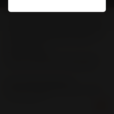
INFO OCH KONTAKT
Vinkompassen och Systembolaget har inget kommersiellt
samarbete. Vinkompassen tipsar endast om produkter
som finns i Systembolagets sortiment. All försäljning samt
beställning sker på och genom Systembolaget. Har du
frågor kring Vinkompassen? Eller är du intresserad av
att medverka som profil? Kontakta oss gärna på
info@vinkompassen.se
ANVÄNDARVILLKOR
Ta del av vår användarvillkor samt sekretesspolicy i
enlighet med GDPR-reglerna här:
Användarvillkor
FLER TIPS FRÅN VINKOMPASSEN
Missa inte att anmäla dig till vårt nyhetsbrev med tips
om intressanta drycker!