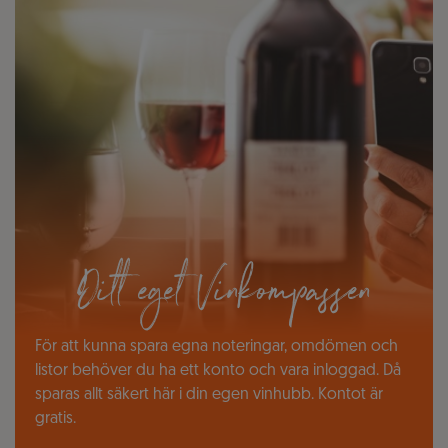
Ditt eget Vinkompassen
För att kunna spara egna noteringar, omdömen och
listor behöver du ha ett konto och vara inloggad. Då
sparas allt säkert här i din egen vinhubb. Kontot är
gratis.