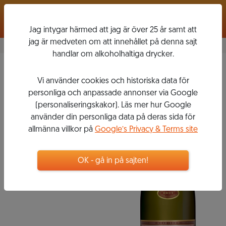
Logga in
Jag intygar härmed att jag är över 25 år samt att
jag är medveten om att innehållet på denna sajt
handlar om alkoholhaltiga drycker.
Crémant de Bourgogne
Vi använder cookies och historiska data för
Rosé Brut
personliga och anpassade annonser via Google
LOUIS
(personaliseringskakor). Läs mer hur Google
BOUILLOT
använder din personliga data på deras sida för
allmänna villkor på
Google’s Privacy & Terms site
129
kr
OK - gå in på sajten!
Flaska, 750 ml