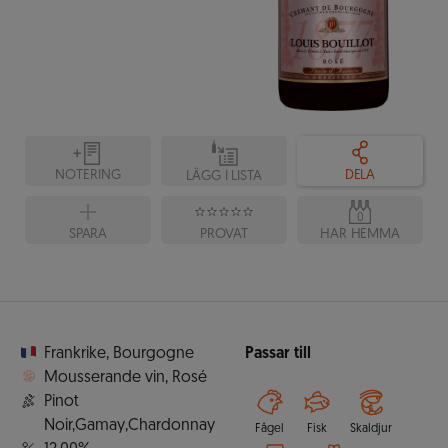
NOTERING
DELA
LÄGG I LISTA
0
SPARA
PROVAT
HAR HEMMA
Frankrike
,
Bourgogne
Passar till
Mousserande vin
,
Rosé
Pinot
Noir,Gamay,Chardonnay
Fågel
Fisk
Skaldjur