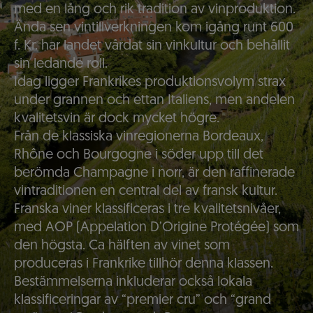
med en lång och rik tradition av vinproduktion.
Ända sen vintillverkningen kom igång runt 600
f. Kr. har landet vårdat sin vinkultur och behållit
sin ledande roll.
Idag ligger Frankrikes produktionsvolym strax
under grannen och ettan Italiens, men andelen
kvalitetsvin är dock mycket högre.
Från de klassiska vinregionerna Bordeaux,
Rhône och Bourgogne i söder upp till det
berömda Champagne i norr, är den raffinerade
vintraditionen en central del av fransk kultur.
Franska viner klassificeras i tre kvalitetsnivåer,
med AOP (Appelation D’Origine Protégée) som
den högsta. Ca hälften av vinet som
produceras i Frankrike tillhör denna klassen.
Bestämmelserna inkluderar också lokala
klassificeringar av “premier cru” och “grand