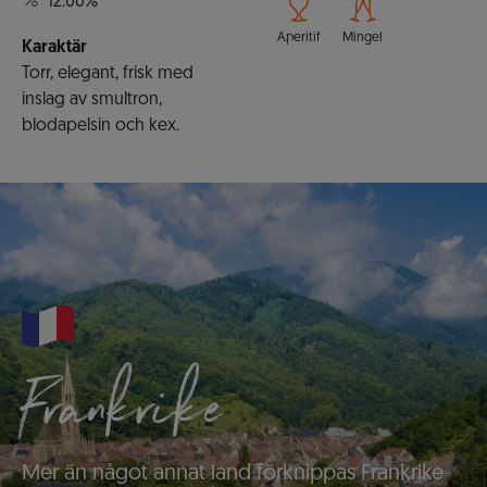
12.00%
Aperitif
Mingel
Karaktär
Torr, elegant, frisk med
inslag av smultron,
blodapelsin och kex.
Frankrike
Mer än något annat land förknippas Frankrike