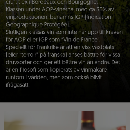
cru”, t ex i Bordeaux och Bourgogne.
Klassen under AOP-vinerna, med ca 35% av
vinproduktionen, benämns IGP (Indication
Géographique Protégée).
Slutligen klassas vin som inte når upp till kraven
för AOP eller IGP som “Vin de France”.
Speciellt för Frankrike är att en viss växtplats
(eller “terroir” på franska) anses bättre för vissa
druvsorter och ger ett bättre vin än andra. Det
är en filosofi som kopierats av vinmakare
runtom i världen, men som också blivit
ifrågasatt.