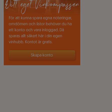
Ditt eget Vinkompassen
För att kunna spara egna noteringar,
omdömen och listor behöver du ha
ett konto och vara inloggad. Då
sparas allt säkert här i din egen
vinhubb. Kontot är gratis.
Skapa konto