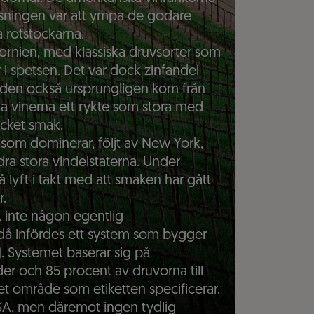
ösningen var att ympa de godare
 rotstockarna.
ornien, med klassiska druvsorter som
 spetsen. Det var dock zinfandel
t den också ursprungligen kom från
a vinerna ett rykte som stora med
cket smak.
n som dominerar, följt av New York,
 stora vindelstaterna. Under
å lyft i takt med att smaken har gått
r.
SA inte någon egentlig
då infördes ett system som bygger
). Systemet baserar sig på
er och 85 procent av druvorna till
t område som etiketten specificerar.
SA, men däremot ingen tydlig