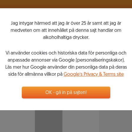
VINLISTOR
MITT VINKOMPASSEN
Jag intygar härmed att jag är över 25 år samt att jag är
medveten om att innehållet på denna sajt handlar om
alkoholhaltiga drycker.
Vi använder cookies och historiska data för personliga och
anpassade annonser via Google (personaliseringskakor).
Läs mer hur Google använder din personliga data på deras
sida för allmänna villkor på
Google’s Privacy & Terms site
OK - gå in på sajten!