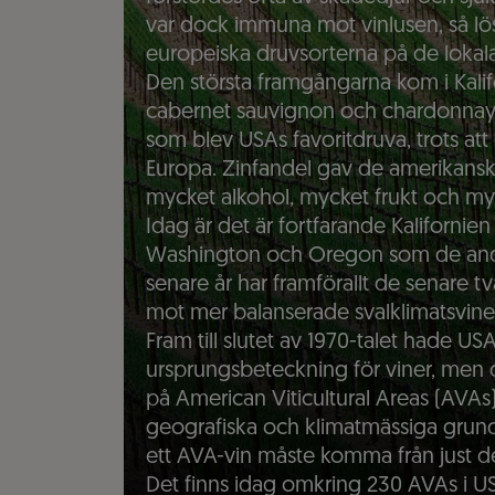
var dock immuna mot vinlusen, så l
europeiska druvsorterna på de lokala
Den största framgångarna kom i Kalif
cabernet sauvignon och chardonnay i
som blev USAs favoritdruva, trots at
Europa. Zinfandel gav de amerikansk
mycket alkohol, mycket frukt och my
Idag är det är fortfarande Kalifornie
Washington och Oregon som de andra
senare år har framförallt de senare tv
mot mer balanserade svalklimatsvine
Fram till slutet av 1970-talet hade U
ursprungsbeteckning för viner, men 
på American Viticultural Areas (AVAs
geografiska och klimatmässiga grund
ett AVA-vin måste komma från just de
Det finns idag omkring 230 AVAs i U