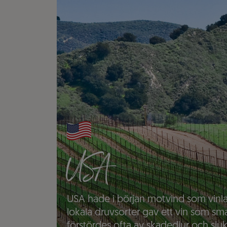
USA
USA hade i början motvind som vinl
lokala druvsorter gav ett vin som sm
förstördes ofta av skadedjur och sj