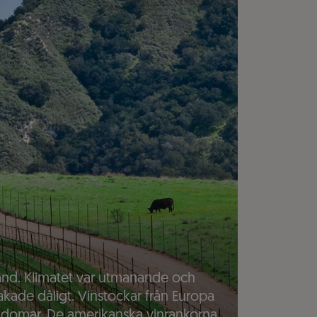
and. Klimatet var utmanande och
akade dåligt. Vinstockar från Europa
ukdomar. De amerikanska vinrankorna