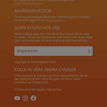
att medverka som profil? Kontakta oss gärna på
info@vinkompassen.se
ANVÄNDARVILLKOR
Ta del av vår användarvillkor samt sekretesspolicy i enlighet
med GDPR-reglerna här:
Sekretesspolicy
SKAPA KONTO HOS OSS
Mesta möjliga gläje och nytta av Vinkompassen får du med
ett konto. Då kan du följa profiler och teman samt skapa egna
listor och noteringar för viner. Kontot är helt kostnadsfritt.
Skapa konto
Copyright © Vinkompassen 2021
KOLLA IN VÅRA ANDRA KANALER
Vinkompassen är Sveriges nya heta vincommunity, där du
kan hålla koll på vilka viner du gillar och få en massa
inspiration av riktiga proffs.
Vi finns på andra kanaler, följ oss här: