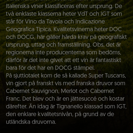
Italienska viner klassificeras efter ursprung. De
två enklaste klasserna heter VdT och IGT som
står för Vino da Tavola och Indicazione
Geografica Tipica. Kvalitetsvinerna heter DOC
och DOCG, här gäller hårda krav på geografiskt
ursprung, uttag och framställning. Obs, det är
regionerna inte producenterna som bedöms,
därför är det inte givet att ett vin är fantastiskt
bara för det har en DOCG stämpel.
På sjuttiotalet kom de så kallade Super Tuscans,
vin gjort på franskt vis med franska druvor som
Cabernet Sauvignon, Merlot och Cabernet
Franc. Det blev och är en jättesuccé och kostar
därefter. Än idag är Tignanello klassad som IGT,
den enklare kvalitetsnivån, på grund av de
utländska druvorna.