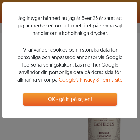
Logga in
Jag intygar härmed att jag är över 25 år samt att
jag är medveten om att innehållet på denna sajt
handlar om alkoholhaltiga drycker.
Rosso Toscano Organic
Vi använder cookies och historiska data för
2015
personliga och anpassade annonser via Google
POGGIO
(personaliseringskakor). Läs mer hur Google
CASTELSUS
använder din personliga data på deras sida för
allmänna villkor på
Google’s Privacy & Terms site
139
kr
OK - gå in på sajten!
Flaska, 750 ml