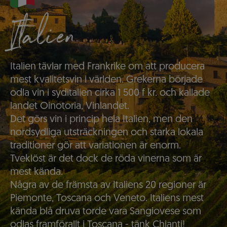
Italien
Italien tävlar med Frankrike om att producera
mest kvalitetsvin i världen. Grekerna började
odla vin i syditalien cirka 1 500 f kr. och kallade
landet Oinotoria, Vinlandet.
Det görs vin i princip hela Italien, men den
nordsydliga utsträckningen och starka lokala
traditioner gör att variationen är enorm.
Tveklöst är det dock de röda vinerna som är
mest kända.
Några av de främsta av Italiens 20 regioner är
Piemonte, Toscana och Veneto. Italiens mest
kända blå druva torde vara Sangiovese som
odlas framförallt i Toscana - tänk Chianti!