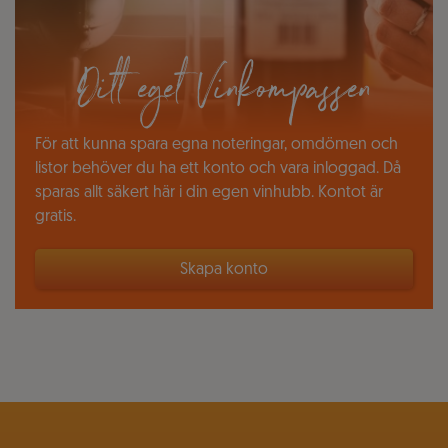
Ditt eget Vinkompassen
För att kunna spara egna noteringar, omdömen och
listor behöver du ha ett konto och vara inloggad. Då
sparas allt säkert här i din egen vinhubb. Kontot är
gratis.
Skapa konto