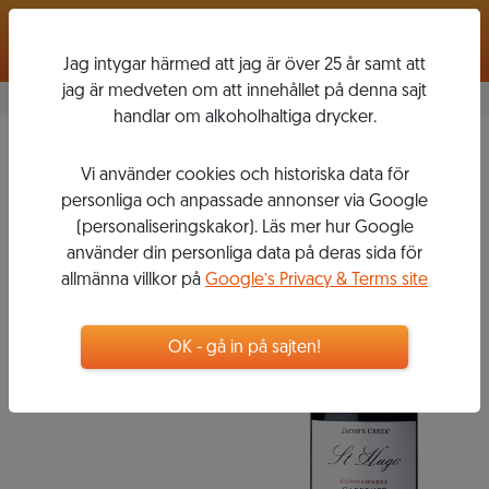
Logga in
Jag intygar härmed att jag är över 25 år samt att
jag är medveten om att innehållet på denna sajt
handlar om alkoholhaltiga drycker.
St Hugo Cabernet
Vi använder cookies och historiska data för
Sauvignon
2010
personliga och anpassade annonser via Google
JACOB'S
(personaliseringskakor). Läs mer hur Google
CREEK
använder din personliga data på deras sida för
allmänna villkor på
Google’s Privacy & Terms site
305
kr
OK - gå in på sajten!
Flaska, 750 ml