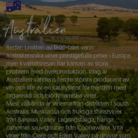
Australien
Redan i mitten av 1800-talet vann
australiensiska viner prestigefulla priser i Europa,
men kvalitetsresan har kantats av stora
problem med överproduktion. Idag är
Australien världens femte största producent av
vin och lite av en katalysator för trenden med
organiska och biodynamiska viner.
Mest välkända är vinerna från distrikten i South
Australia. Muskulösa och fruktiga shirazviner
från Barossa Valley. Lagringståliga, bäriga
cabernet sauvignoner från Coonawarra. Vita
viner från Clare och Eden Valley på druvor som