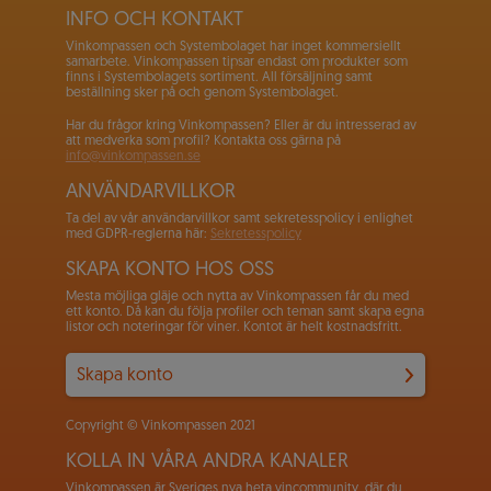
INFO OCH KONTAKT
Vinkompassen och Systembolaget har inget kommersiellt
samarbete. Vinkompassen tipsar endast om produkter som
finns i Systembolagets sortiment. All försäljning samt
beställning sker på och genom Systembolaget.
Har du frågor kring Vinkompassen? Eller är du intresserad av
att medverka som profil? Kontakta oss gärna på
info@vinkompassen.se
ANVÄNDARVILLKOR
Ta del av vår användarvillkor samt sekretesspolicy i enlighet
med GDPR-reglerna här:
Sekretesspolicy
SKAPA KONTO HOS OSS
Mesta möjliga gläje och nytta av Vinkompassen får du med
ett konto. Då kan du följa profiler och teman samt skapa egna
listor och noteringar för viner. Kontot är helt kostnadsfritt.
Skapa konto
Copyright © Vinkompassen 2021
KOLLA IN VÅRA ANDRA KANALER
Vinkompassen är Sveriges nya heta vincommunity, där du