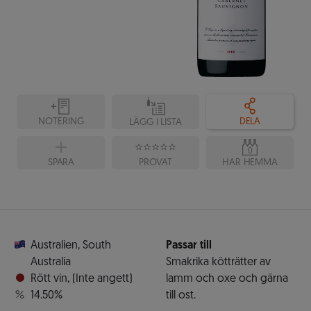
NOTERING
DELA
LÄGG I LISTA
0
SPARA
PROVAT
HAR HEMMA
Australien
,
South
Passar till
Australia
Smakrika kötträtter av
Rött vin
,
(Inte angett)
lamm och oxe och gärna
14.50%
till ost.