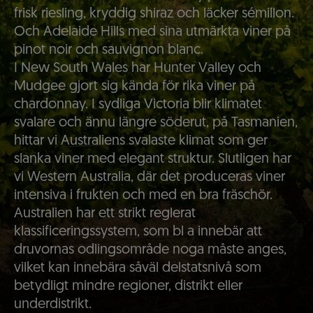
frisk riesling, kryddig shiraz och läcker sémillon.
Och Adelaide Hills med sina utmärkta viner på
pinot noir och sauvignon blanc.
I New South Wales har Hunter Valley och
Mudgee gjort sig kända för rika viner på
chardonnay. I sydliga Victoria blir klimatet
svalare och ännu längre söderut, på Tasmanien,
hittar vi Australiens svalaste klimat som ger
slanka viner med elegant struktur. Slutligen har
vi Western Australia, där det produceras viner
intensiva i frukten och med en bra fräschör.
Australien har ett strikt reglerat
klassificeringssystem, som bl a innebär att
druvornas odlingsområde noga måste anges,
vilket kan innebära såväl delstatsnivå som
betydligt mindre regioner, distrikt eller
underdistrikt.