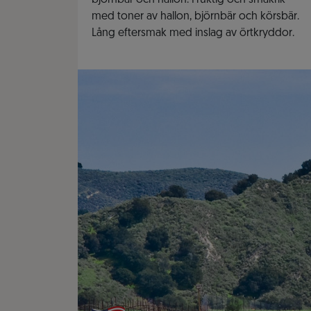
björnbär och hallon. Fruktig och smakrik
med toner av hallon, björnbär och körsbär.
Lång eftersmak med inslag av örtkryddor.