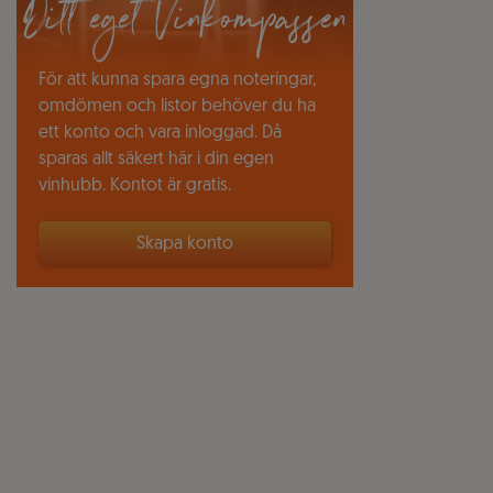
Ditt eget Vinkompassen
För att kunna spara egna noteringar,
omdömen och listor behöver du ha
ett konto och vara inloggad. Då
sparas allt säkert här i din egen
vinhubb. Kontot är gratis.
Skapa konto