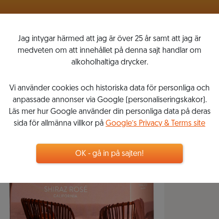
VINLISTOR
MITT VINKOMPASSEN
Jag intygar härmed att jag är över 25 år samt att jag är
medveten om att innehållet på denna sajt handlar om
alkoholhaltiga drycker.
Vi använder cookies och historiska data för personliga och
anpassade annonser via Google (personaliseringskakor).
Läs mer hur Google använder din personliga data på deras
sida för allmänna villkor på
Google’s Privacy & Terms site
OK - gå in på sajten!