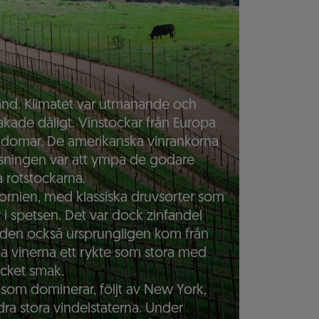
and. Klimatet var utmanande och
akade dåligt. Vinstockar från Europa
ukdomar. De amerikanska vinrankorna
ösningen var att ympa de godare
 rotstockarna.
ornien, med klassiska druvsorter som
 spetsen. Det var dock zinfandel
t den också ursprungligen kom från
a vinerna ett rykte som stora med
cket smak.
n som dominerar, följt av New York,
 stora vindelstaterna. Under