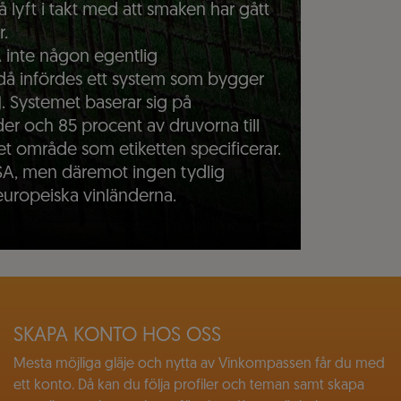
å lyft i takt med att smaken har gått
r.
SA inte någon egentlig
då infördes ett system som bygger
). Systemet baserar sig på
er och 85 procent av druvorna till
t område som etiketten specificerar.
SA, men däremot ingen tydlig
 europeiska vinländerna.
SKAPA KONTO HOS OSS
Mesta möjliga gläje och nytta av Vinkompassen får du med
ett konto. Då kan du följa profiler och teman samt skapa