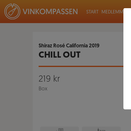
START
MEDLEMMAR
Shiraz Rosé California
2019
CHILL OUT
219
kr
Box