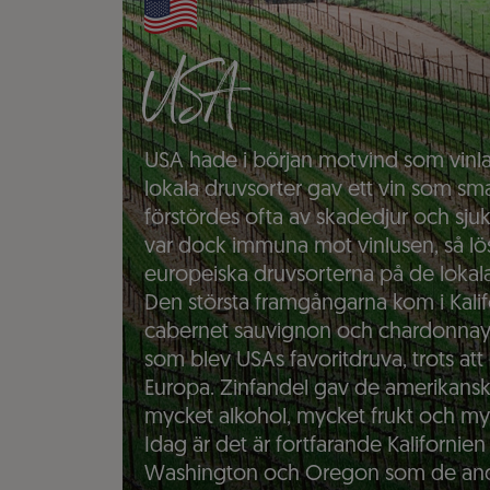
USA
USA hade i början motvind som vinl
lokala druvsorter gav ett vin som sm
förstördes ofta av skadedjur och sj
var dock immuna mot vinlusen, så l
europeiska druvsorterna på de lokala
Den största framgångarna kom i Kalif
cabernet sauvignon och chardonnay i
som blev USAs favoritdruva, trots at
Europa. Zinfandel gav de amerikansk
mycket alkohol, mycket frukt och my
Idag är det är fortfarande Kalifornie
Washington och Oregon som de andra