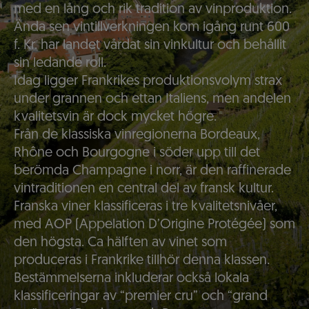
med en lång och rik tradition av vinproduktion.
Ända sen vintillverkningen kom igång runt 600
f. Kr. har landet vårdat sin vinkultur och behållit
sin ledande roll.
Idag ligger Frankrikes produktionsvolym strax
under grannen och ettan Italiens, men andelen
kvalitetsvin är dock mycket högre.
Från de klassiska vinregionerna Bordeaux,
Rhône och Bourgogne i söder upp till det
berömda Champagne i norr, är den raffinerade
vintraditionen en central del av fransk kultur.
Franska viner klassificeras i tre kvalitetsnivåer,
med AOP (Appelation D’Origine Protégée) som
den högsta. Ca hälften av vinet som
produceras i Frankrike tillhör denna klassen.
Bestämmelserna inkluderar också lokala
klassificeringar av “premier cru” och “grand