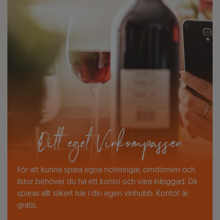
Ditt eget Vinkompassen
För att kunna spara egna noteringar, omdömen och
listor behöver du ha ett konto och vara inloggad. Då
sparas allt säkert här i din egen vinhubb. Kontot är
gratis.