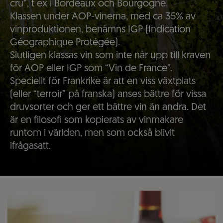
cru”, t ex i Bordeaux och Bourgogne.
Klassen under AOP-vinerna, med ca 35% av
vinproduktionen, benämns IGP (Indication
Géographique Protégée).
Slutligen klassas vin som inte når upp till kraven
för AOP eller IGP som “Vin de France”.
Speciellt för Frankrike är att en viss växtplats
(eller “terroir” på franska) anses bättre för vissa
druvsorter och ger ett bättre vin än andra. Det
är en filosofi som kopierats av vinmakare
runtom i världen, men som också blivit
ifrågasatt.