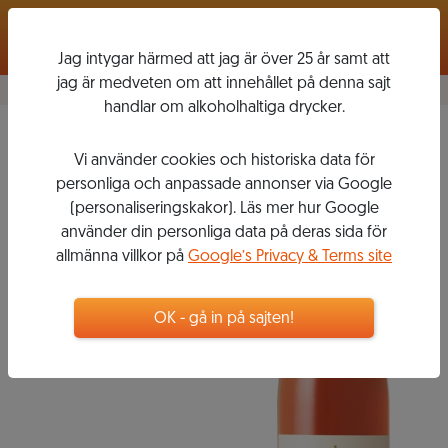
Logga in
Jag intygar härmed att jag är över 25 år samt att
jag är medveten om att innehållet på denna sajt
handlar om alkoholhaltiga drycker.
Perle Rosé Brut
Vi använder cookies och historiska data för
ALEXANDRE
personliga och anpassade annonser via Google
BONNET
(personaliseringskakor). Läs mer hur Google
använder din personliga data på deras sida för
allmänna villkor på
Google’s Privacy & Terms site
319
kr
OK - gå in på sajten!
Flaska, 750 ml