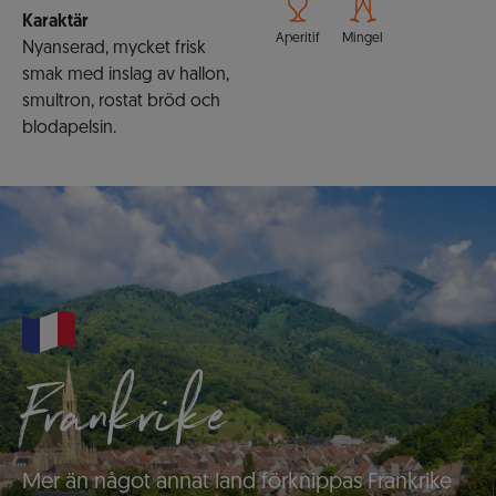
Karaktär
Aperitif
Mingel
Nyanserad, mycket frisk
smak med inslag av hallon,
smultron, rostat bröd och
blodapelsin.
Frankrike
Mer än något annat land förknippas Frankrike