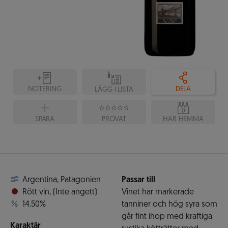
NOTERING
DELA
LÄGG I LISTA
0
SPARA
PROVAT
HAR HEMMA
Argentina
,
Patagonien
Passar till
Rött vin
,
(Inte angett)
Vinet har markerade
14.50%
tanniner och hög syra som
går fint ihop med kraftiga
Karaktär