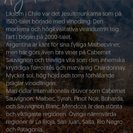
Liksom i Chile var det Jesuitmunkarna som på
1500-talet började med vinodling. Den
moderna och högkvalitativa vinindustrin tog
fart i början på 2000-talet.
Argentina är känt för sina fylliga Malbecviner,
men här görs även bra viner på Cabernet
Sauvignon och trevliga vita som den inhemska
kryddiga Torrontés och matvänlig Chardonnay.
Mycket sol, hög höjd och torra förhållande
präglar vinodlingen.
Man odlar internationella druvor som Cabernet
Sauvignon, Malbec, Syrah, Pinot Noir, Bonarda,
och Sauvignon Blanc. Mendoza är den största
och viktigaste regionen. Övriga nämnvärda
regioner är La Rioja, San Juan, Salta, Rio Negro
och Patagonia.