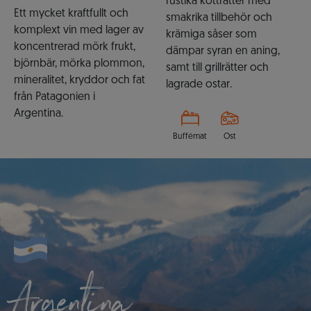
rustika kötträtter med
Ett mycket kraftfullt och
smakrika tillbehör och
komplext vin med lager av
krämiga såser som
koncentrerad mörk frukt,
dämpar syran en aning,
björnbär, mörka plommon,
samt till grillrätter och
mineralitet, kryddor och fat
lagrade ostar.
från Patagonien i
Argentina.
Buffémat
Ost
Argentina