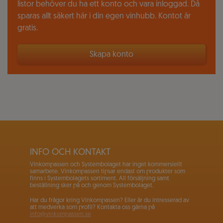
listor behöver du ha ett konto och vara inloggad. Då
sparas allt säkert här i din egen vinhubb. Kontot är
gratis.
Skapa konto
INFO OCH KONTAKT
Vinkompassen och Systembolaget har inget kommersiellt
samarbete. Vinkompassen tipsar endast om produkter som
finns i Systembolagets sortiment. All försäljning samt
beställning sker på och genom Systembolaget.
Har du frågor kring Vinkompassen? Eller är du intresserad av
att medverka som profil? Kontakta oss gärna på
info@vinkompassen.se