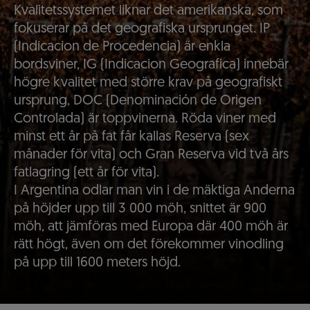
Kvalitetssystemet liknar det amerikanska, som
fokuserar på det geografiska ursprunget. IP
(Indicacion de Procedencia) är enkla
bordsviner, IG (Indicacion Geografica) innebär
högre kvalitet med större krav på geografiskt
ursprung, DOC (Denominación de Origen
Controlada) är toppvinerna. Röda viner med
minst ett år på fat får kallas Reserva (sex
månader för vita) och Gran Reserva vid två års
fatlagring (ett år för vita).
I Argentina odlar man vin i de mäktiga Anderna
på höjder upp till 3 000 möh, snittet är 900
möh, att jämföras med Europa där 400 möh är
rätt högt, även om det förekommer vinodling
på upp till 1600 meters höjd.