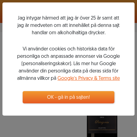
Logga in
Jag intygar härmed att jag är över 25 år samt att
jag är medveten om att innehållet på denna sajt
handlar om alkoholhaltiga drycker.
2015
Vi använder cookies och historiska data för
PAMPA MÍA
personliga och anpassade annonser via Google
(personaliseringskakor). Läs mer hur Google
använder din personliga data på deras sida för
allmänna villkor på
Google’s Privacy & Terms site
148
kr
Flaska, 750 ml
OK - gå in på sajten!