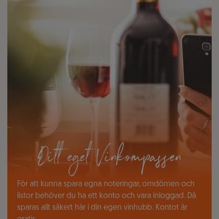
Ditt eget Vinkompassen
För att kunna spara egna noteringar, omdömen och
listor behöver du ha ett konto och vara inloggad. Då
sparas allt säkert här i din egen vinhubb. Kontot är