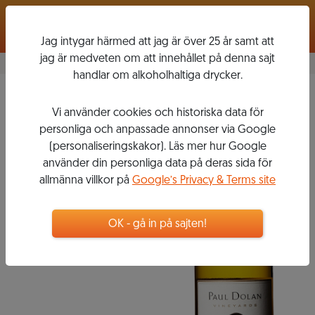
Logga in
Jag intygar härmed att jag är över 25 år samt att
jag är medveten om att innehållet på denna sajt
handlar om alkoholhaltiga drycker.
Chardonnay
2016
Vi använder cookies och historiska data för
PAUL DOLAN
personliga och anpassade annonser via Google
(personaliseringskakor). Läs mer hur Google
använder din personliga data på deras sida för
allmänna villkor på
Google’s Privacy & Terms site
189
kr
Flaska, 750 ml
OK - gå in på sajten!