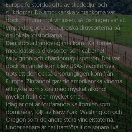
Europa förstördes ofta av skadedjur och
sjukdomar. De amerikanska vinrankorna var
dock immuna mot vinlusen, så lösningen var att
ympa de godare europeiska druvsorterna på
de lokala rotstockarna.
Den största framgångarna kom i Kalifornien,
med klassiska druvsorter som cabernet
sauvignon och chardonnay i spetsen. Det var
dock zinfandel som blev USAs favoritdruva,
trots att den också ursprungligen kom från
Europa. Zinfandel gav de amerikanska vinerna
ett rykte som stora med mycket alkohol,
mycket frukt och mycket smak.
Idag är det är fortfarande Kalifornien som
dominerar, följt av New York, Washington och
Oregon som de andra stora vindelstaterna.
Under senare år har framförallt de senare två