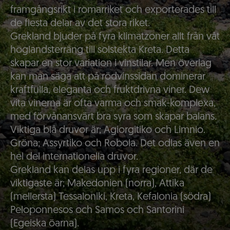
framgångsrikt i romarriket och exporterades till
de flesta delar av det stora riket.
Grekland bjuder på fyra klimatzoner allt från våt
höglandsterräng till solstekta Kreta. Detta
skapar en stor variation i vinstilar. Men överlag
kan man säga att på rödvinssidan dominerar
kraftfulla, eleganta och fruktdrivna viner. Dew
vita vinerna är ofta varma och smak-komplexa,
med förvånansvärt bra syra som skapar balans.
Viktiga blå druvor är; Agiorgitiko och Limnio.
Gröna; Assyrtiko och Robola. Det odlas även en
hel del internationella druvor.
Grekland kan delas upp i fyra regioner, där de
viktigaste är; Makedonien (norra), Attika
(mellersta) Tessaloniki, Kreta, Kefalonia (södra)
Peloponnesos och Samos och Santorini
(Egeiska öarna).