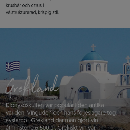
krusbär och citrus i
välstrukturerad, krispig stil.
Grekland
Dionysoskulten var populär i den antika
världen. Vinguden och hans följeslagare tog
avstamp i Grekland där man gjort vin i
åtminstone 6 500 år. Grekiskt vin var