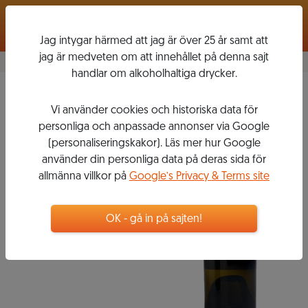
Logga in
Jag intygar härmed att jag är över 25 år samt att
jag är medveten om att innehållet på denna sajt
handlar om alkoholhaltiga drycker.
Sauvignon Blanc
2008
Vi använder cookies och historiska data för
ALPHA
personliga och anpassade annonser via Google
ESTATE WHITE
(personaliseringskakor). Läs mer hur Google
använder din personliga data på deras sida för
allmänna villkor på
Google’s Privacy & Terms site
189
kr
OK - gå in på sajten!
Flaska, 750 ml