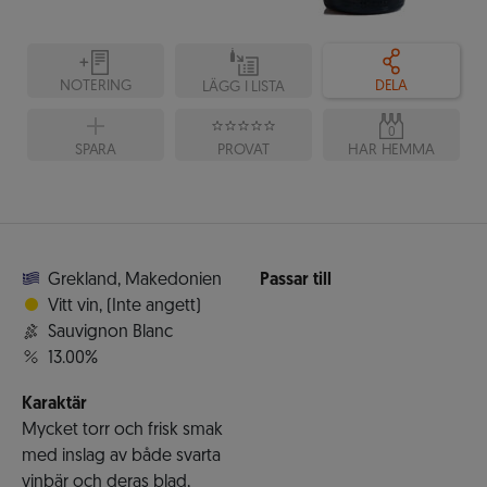
NOTERING
DELA
LÄGG I LISTA
0
SPARA
PROVAT
HAR HEMMA
Grekland
,
Makedonien
Passar till
Vitt vin
,
(Inte angett)
Sauvignon Blanc
13.00%
Karaktär
Mycket torr och frisk smak
med inslag av både svarta
vinbär och deras blad,