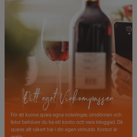
Ditt eget Vinkompassen
För att kunna spara egna noteringar, omdömen och
listor behöver du ha ett konto och vara inloggad. Då
sparas allt säkert här i din egen vinhubb. Kontot är