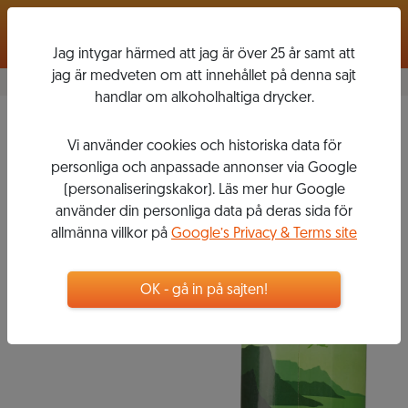
Logga in
Jag intygar härmed att jag är över 25 år samt att
jag är medveten om att innehållet på denna sajt
handlar om alkoholhaltiga drycker.
Chenin Blanc
Vi använder cookies och historiska data för
Chardonnay
2019
personliga och anpassade annonser via Google
CAPE
(personaliseringskakor). Läs mer hur Google
HEIGHTS
använder din personliga data på deras sida för
allmänna villkor på
Google’s Privacy & Terms site
69
kr
OK - gå in på sajten!
Pappförpackning