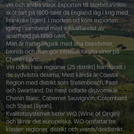
vin och andra varor. Exporten till Storbritannien
sköt fart på 1800-talet då England låg i krig med
Frankrike (igen). I modern tid kom exporten
igång i samband med avskaffandet av
apartheid på 1990-talet.
Man är framgångsrik med sina blandviner,
blends och man gör intressanta vita viner på
Chenin Blanc.
Vin odlas i sex regioner (25 distrikt) framförallt i
de sydvästra delarna. Mest kända är Coastal
Region med distrikt som Stellenbosch, Paarl
och Swartland. De mest odlade druvorna är
Chenin Blanc, Cabernet Sauvignon, Colombard
och Shiraz (Syrah).
Kvalitetssystemet heter WO (Wine of Origin)
och liknar det europeiska. WO omfattar tre
klasser; regioner, distrikt och wards/deldistrikt.