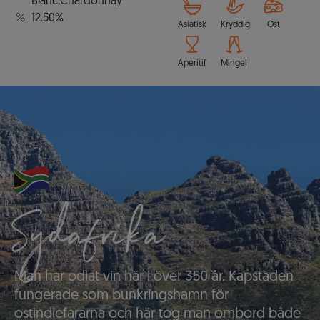
Blanc,Chardonnay
12.50%
Asiatisk
Kryddig
Ost
Aperitif
Mingel
Sydafrika
Man har odlat vin här i över 350 år. Kapstaden
fungerade som bunkringshamn för
ostindiefararna och här tog man ombord både