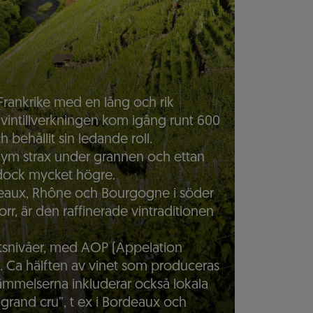
Frankrike med en lång och rik
 vintillverkningen kom igång runt 600
ch behållit sin ledande roll.
olym strax under grannen och ettan
r dock mycket högre.
deaux, Rhône och Bourgogne i söder
r, är den raffinerade vintraditionen
itetsnivåer, med AOP (Appelation
 Ca hälften av vinet som produceras
stämmelserna inkluderar också lokala
 “grand cru”, t ex i Bordeaux och