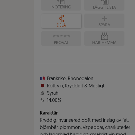
NOTERING
LÄGG I LISTA
SPARA
DELA
0
PROVAT
HAR HEMMA
Frankrike
,
Rhonedalen
Rött vin
,
Kryddigt & Mustigt
Syrah
14.00%
Karaktär
Kryddig, nyanserad doft med inslag av fat,
björnbär, plommon, vitpeppar, charkuterier