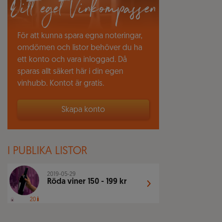
Ditt eget Vinkompassen
För att kunna spara egna noteringar,
omdömen och listor behöver du ha
ett konto och vara inloggad. Då
sparas allt säkert här i din egen
vinhubb. Kontot är gratis.
Skapa konto
I PUBLIKA LISTOR
2019-05-29
Röda viner 150 - 199 kr
20