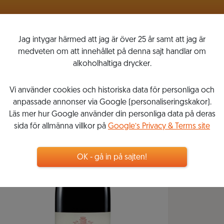
VINLISTOR
MITT VINKOMPASSEN
Jag intygar härmed att jag är över 25 år samt att jag är
medveten om att innehållet på denna sajt handlar om
alkoholhaltiga drycker.
Vi använder cookies och historiska data för personliga och
anpassade annonser via Google (personaliseringskakor).
Läs mer hur Google använder din personliga data på deras
sida för allmänna villkor på
Google’s Privacy & Terms site
OK - gå in på sajten!