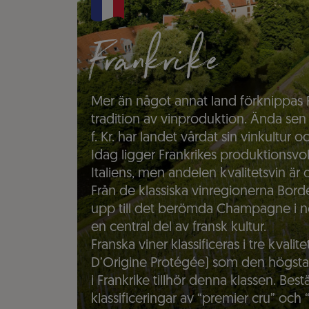
Frankrike
Mer än något annat land förknippas 
tradition av vinproduktion. Ända sen
f. Kr. har landet vårdat sin vinkultur o
Idag ligger Frankrikes produktionsv
Italiens, men andelen kvalitetsvin ä
Från de klassiska vinregionerna Bor
upp till det berömda Champagne i nor
en central del av fransk kultur.
Franska viner klassificeras i tre kval
D’Origine Protégée) som den högsta.
i Frankrike tillhör denna klassen. Be
klassificeringar av “premier cru” och