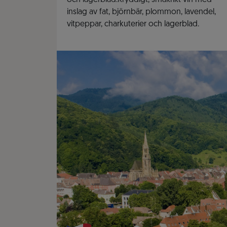
och lagerblad.Kryddigt, smakrikt vin med
inslag av fat, björnbär, plommon, lavendel,
vitpeppar, charkuterier och lagerblad.