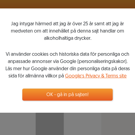
VINLISTOR
MITT VINKOMPASSEN
Jag intygar härmed att jag är över 25 år samt att jag är
medveten om att innehållet på denna sajt handlar om
alkoholhaltiga drycker.
Vi använder cookies och historiska data för personliga och
anpassade annonser via Google (personaliseringskakor).
Läs mer hur Google använder din personliga data på deras
sida för allmänna villkor på
Google’s Privacy & Terms site
OK - gå in på sajten!