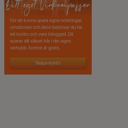
Ditt eget Vinkompassen
För att kunna spara egna noteringar,
omdömen och listor behöver du ha
ett konto och vara inloggad. Då
sparas allt säkert här i din egen
vinhubb. Kontot är gratis.
Skapa konto