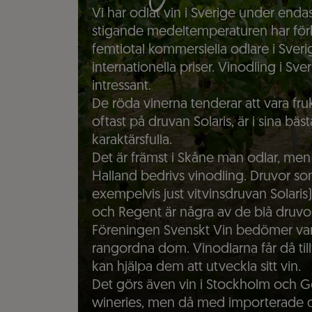
Vi har odlat vin i Sverige under endas
stigande medeltemperaturen har förbät
femtiotal kommersiella odlare i Sveri
internationella priser. Vinodling i S
intressant.
De röda vinerna tenderar att vara fru
oftast på druvan Solaris, är i sina bäs
karaktärsfulla.
Det är främst i Skåne man odlar, me
Halland bedrivs vinodling. Druvor som
exempelvis just vitvinsdruvan Solaris
och Regent är några av de blå druvo
Föreningen Svenskt Vin bedömer varj
rangordna dom. Vinodlarna får då til
kan hjälpa dem att utveckla sitt vin.
Det görs även vin i Stockholm och G
wineries, men då med importerade d