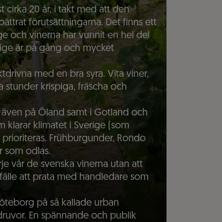
t cirka 20 år, i takt med att den
trat förutsättningarna. Det finns ett
ge och vinerna har vunnit en hel del
verige är på gång och mycket
ktdrivna med en bra syra. Vita viner,
ta stunder krispiga, fräscha och
n även på Öland samt i Gotland och
 klarar klimatet i Sverige (som
) prioriteras. Frühburgunder, Rondo
r som odlas.
e vår de svenska vinerna utan att
lfälle att prata med handledare som
öteborg på så kallade urban
ruvor. En spännande och publik