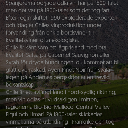
Spanjorerna började odla vin här på 1500-talet,
men det var på 1800-talet som det tog fart.
Efter regimskiftet 1990 exploderade exporten
och idag är Chiles vinproduktion under
förvandling från enkla bordsviner till
kvalitetsviner, ofta ekologiska.
Chile är känt som ett lågprisland med bra
kvalitet. Satsa på Cabernet Sauvignon eller
Syrah för dryga hundringen, du kommer att bli
glatt överraskad. Även Pinot Noir från svala
lägen på Andernas bergssidor är en trevlig
bekantskap.
Chile är ett avlångt land i nord-sydlig riktning,
men vin odlas huvudsakligen i mitten, i
regionerna Bio-Bio, Malleco, Central Valley,
Elqui och Limarí. På 1800-talet skickades
vinmakarna på utbildning i Frankrike och tog