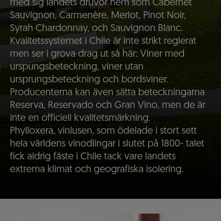
med sig landets druvor hem som Cabernet
Sauvignon, Carmenère, Merlot, Pinot Noir,
Syrah Chardonnay, och Sauvignon Blanc.
Kvalitetssystemet i Chile är inte strikt reglerat
men ser i grova drag ut så här: Viner med
urspungsbeteckning, viner utan
ursprungsbeteckning och bordsviner.
Producenterna kan även sätta beteckningarna
Reserva, Reservado och Gran Vino, men de är
inte en officiell kvalitetsmärkning.
Phylloxera, vinlusen, som ödelade i stort sett
hela världens vinodlingar i slutet på 1800- talet
fick aldrig fäste i Chile tack vare landets
extrema klimat och geografiska isolering.