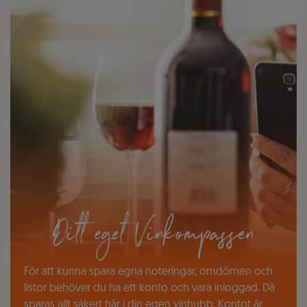
Ditt eget Vinkompassen
För att kunna spara egna noteringar, omdömen och
listor behöver du ha ett konto och vara inloggad. Då
sparas allt säkert här i din egen vinhubb. Kontot är