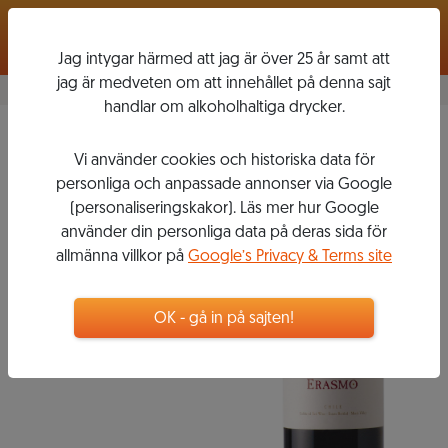
Logga in
Jag intygar härmed att jag är över 25 år samt att
jag är medveten om att innehållet på denna sajt
handlar om alkoholhaltiga drycker.
2010
Vi använder cookies och historiska data för
ERASMO
personliga och anpassade annonser via Google
(personaliseringskakor). Läs mer hur Google
använder din personliga data på deras sida för
allmänna villkor på
Google’s Privacy & Terms site
229
kr
Flaska, 750 ml
OK - gå in på sajten!