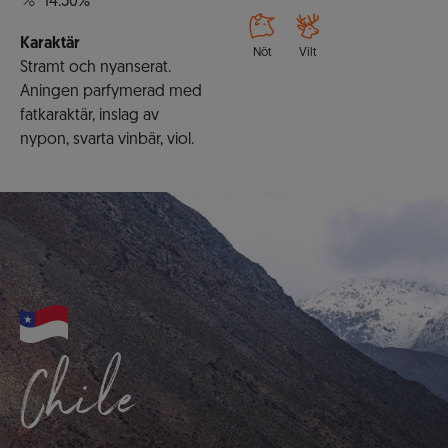
14.50%
Karaktär
Nöt
Vilt
Stramt och nyanserat.
Aningen parfymerad med
fatkaraktär, inslag av
nypon, svarta vinbär, viol.
Chile