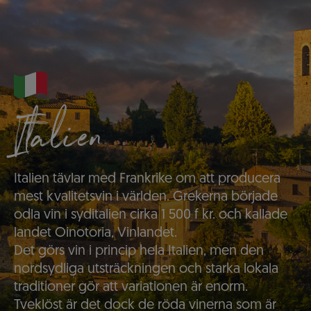
Italien
Italien tävlar med Frankrike om att producera
mest kvalitetsvin i världen. Grekerna började
odla vin i syditalien cirka 1 500 f kr. och kallade
landet Oinotoria, Vinlandet.
Det görs vin i princip hela Italien, men den
nordsydliga utsträckningen och starka lokala
traditioner gör att variationen är enorm.
Tveklöst är det dock de röda vinerna som är