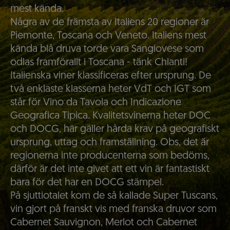
mest kända.
Några av de främsta av Italiens 20 regioner är
Piemonte, Toscana och Veneto. Italiens mest
kända blå druva torde vara Sangiovese som
odlas framförallt i Toscana - tänk Chianti!
Italienska viner klassificeras efter ursprung. De
två enklaste klasserna heter VdT och IGT som
står för Vino da Tavola och Indicazione
Geografica Tipica. Kvalitetsvinerna heter DOC
och DOCG, här gäller hårda krav på geografiskt
ursprung, uttag och framställning. Obs, det är
regionerna inte producenterna som bedöms,
därför är det inte givet att ett vin är fantastiskt
bara för det har en DOCG stämpel.
På sjuttiotalet kom de så kallade Super Tuscans,
vin gjort på franskt vis med franska druvor som
Cabernet Sauvignon, Merlot och Cabernet