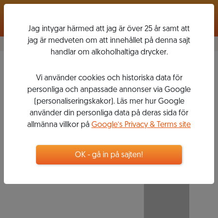
Logga in
Jag intygar härmed att jag är över 25 år samt att
jag är medveten om att innehållet på denna sajt
handlar om alkoholhaltiga drycker.
2016
Vi använder cookies och historiska data för
MONTEPIROLO
personliga och anpassade annonser via Google
(personaliseringskakor). Läs mer hur Google
använder din personliga data på deras sida för
allmänna villkor på
Google’s Privacy & Terms site
242
kr
Flaska, 750 ml
OK - gå in på sajten!