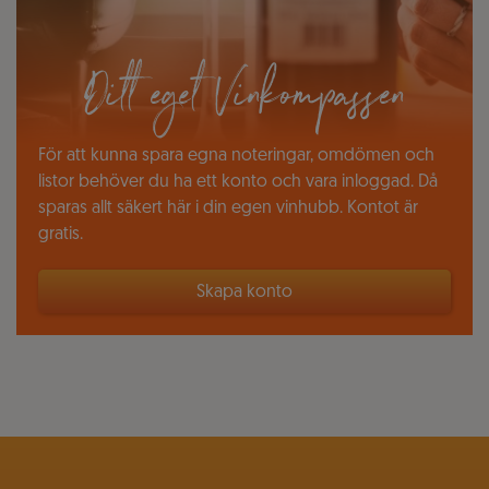
Ditt eget Vinkompassen
För att kunna spara egna noteringar, omdömen och
listor behöver du ha ett konto och vara inloggad. Då
sparas allt säkert här i din egen vinhubb. Kontot är
gratis.
Skapa konto