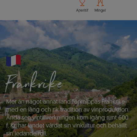
Aperitif
Mingel
Frankrike
Mer än något annat land förknippas Frankrike
med en lång och rik tradition av vinproduktion.
Ända sen vintillverkningen kom igång runt 600
f. Kr. har landet vårdat sin vinkultur och behållit
sin ledande roll.