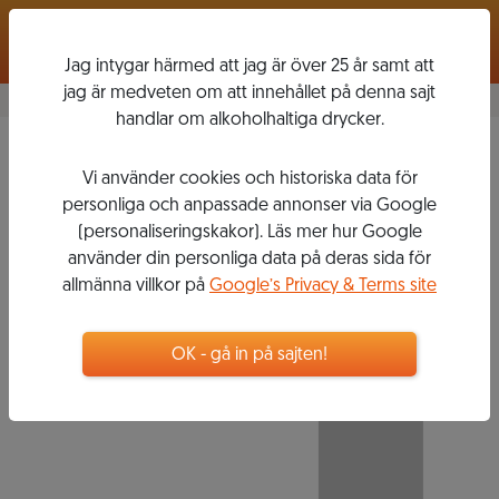
Logga in
Jag intygar härmed att jag är över 25 år samt att
jag är medveten om att innehållet på denna sajt
handlar om alkoholhaltiga drycker.
Brut Grand Cru
2002
Vi använder cookies och historiska data för
PAUL BARA
personliga och anpassade annonser via Google
(personaliseringskakor). Läs mer hur Google
använder din personliga data på deras sida för
allmänna villkor på
Google’s Privacy & Terms site
547
kr
Flaska, 750 ml
OK - gå in på sajten!