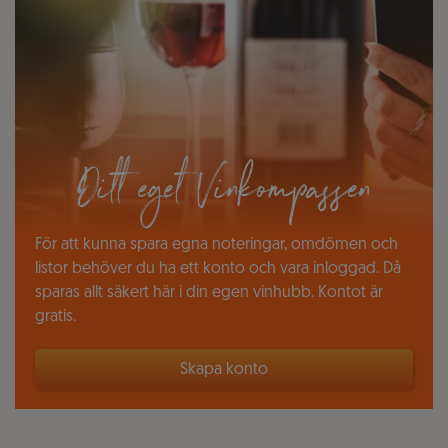
Ditt eget Vinkompassen
För att kunna spara egna noteringar, omdömen och
listor behöver du ha ett konto och vara inloggad. Då
sparas allt säkert här i din egen vinhubb. Kontot är
gratis.
Skapa konto