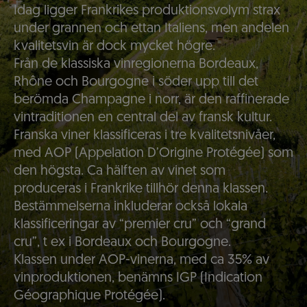
Idag ligger Frankrikes produktionsvolym strax
under grannen och ettan Italiens, men andelen
kvalitetsvin är dock mycket högre.
Från de klassiska vinregionerna Bordeaux,
Rhône och Bourgogne i söder upp till det
berömda Champagne i norr, är den raffinerade
vintraditionen en central del av fransk kultur.
Franska viner klassificeras i tre kvalitetsnivåer,
med AOP (Appelation D’Origine Protégée) som
den högsta. Ca hälften av vinet som
produceras i Frankrike tillhör denna klassen.
Bestämmelserna inkluderar också lokala
klassificeringar av “premier cru” och “grand
cru”, t ex i Bordeaux och Bourgogne.
Klassen under AOP-vinerna, med ca 35% av
vinproduktionen, benämns IGP (Indication
Géographique Protégée).