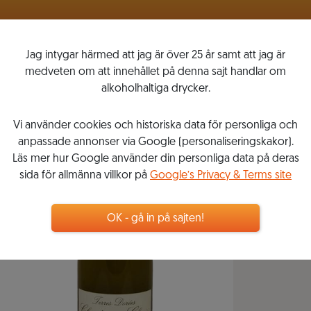
VINLISTOR
MITT VINKOMPASSEN
Jag intygar härmed att jag är över 25 år samt att jag är
medveten om att innehållet på denna sajt handlar om
alkoholhaltiga drycker.
Vi använder cookies och historiska data för personliga och
anpassade annonser via Google (personaliseringskakor).
Läs mer hur Google använder din personliga data på deras
sida för allmänna villkor på
Google’s Privacy & Terms site
OK - gå in på sajten!