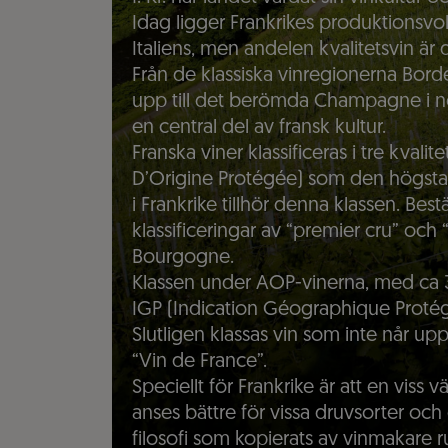
Idag ligger Frankrikes produktionsv
Italiens, men andelen kvalitetsvin ä
Från de klassiska vinregionerna Bor
upp till det berömda Champagne i nor
en central del av fransk kultur.
Franska viner klassificeras i tre kval
D’Origine Protégée) som den högsta.
i Frankrike tillhör denna klassen. Be
klassificeringar av “premier cru” och
Bourgogne.
Klassen under AOP-vinerna, med ca
IGP (Indication Géographique Protég
Slutligen klassas vin som inte når upp
“Vin de France”.
Speciellt för Frankrike är att en viss vä
anses bättre för vissa druvsorter och 
filosofi som kopierats av vinmakare