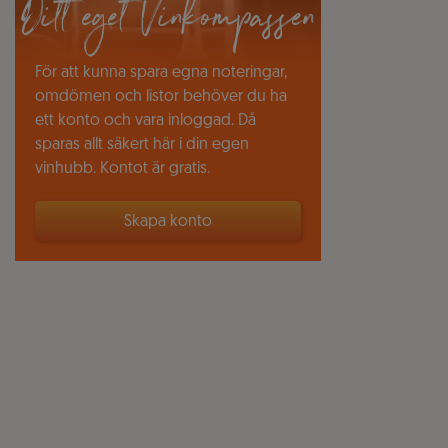
Ditt eget Vinkompassen
För att kunna spara egna noteringar,
omdömen och listor behöver du ha
ett konto och vara inloggad. Då
sparas allt säkert här i din egen
vinhubb. Kontot är gratis.
Skapa konto