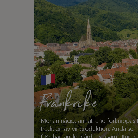
Frankrike
Mer än något annat land förknippas 
tradition av vinproduktion. Ända sen
f. Kr. har landet vårdat sin vinkultur o