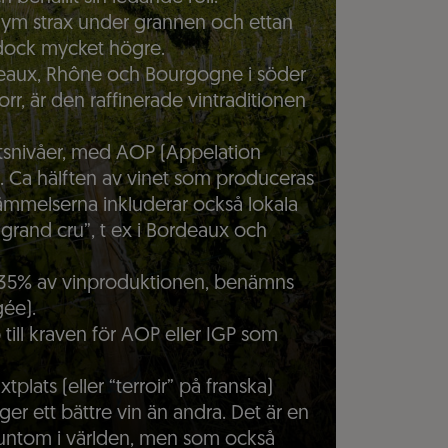
olym strax under grannen och ettan
r dock mycket högre.
deaux, Rhône och Bourgogne i söder
r, är den raffinerade vintraditionen
itetsnivåer, med AOP (Appelation
 Ca hälften av vinet som produceras
stämmelserna inkluderar också lokala
 “grand cru”, t ex i Bordeaux och
 35% av vinproduktionen, benämns
ée).
 till kraven för AOP eller IGP som
xtplats (eller “terroir” på franska)
ger ett bättre vin än andra. Det är en
 runtom i världen, men som också