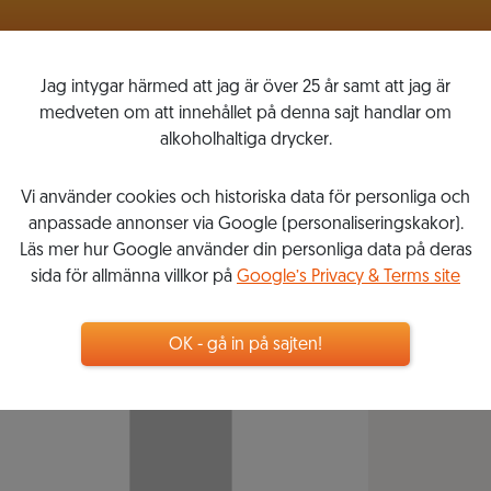
VINLISTOR
MITT VINKOMPASSEN
Jag intygar härmed att jag är över 25 år samt att jag är
medveten om att innehållet på denna sajt handlar om
alkoholhaltiga drycker.
Vi använder cookies och historiska data för personliga och
anpassade annonser via Google (personaliseringskakor).
Läs mer hur Google använder din personliga data på deras
sida för allmänna villkor på
Google’s Privacy & Terms site
OK - gå in på sajten!