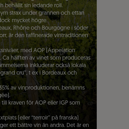
ch behållit sin ledande roll.
olym strax under grannen och ettan
r dock mycket högre.
deaux, Rhône och Bourgogne i söder
r, är den raffinerade vintraditionen
itetsnivåer, med AOP (Appelation
 Ca hälften av vinet som produceras
stämmelserna inkluderar också lokala
 “grand cru”, t ex i Bordeaux och
 35% av vinproduktionen, benämns
ée).
 till kraven för AOP eller IGP som
xtplats (eller “terroir” på franska)
ger ett bättre vin än andra. Det är en