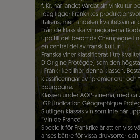
f. Kr. har landet vårdat sin vinkultur o
Idag ligger Frankrikes produktionsv
Italiens, men andelen kvalitetsvin ä
Från de klassiska vinregionerna Bor
upp till det berömda Champagne i nor
en central del av fransk kultur.
Franska viner klassificeras i tre kval
D’Origine Protégée) som den högsta.
i Frankrike tillhör denna klassen. Be
klassificeringar av “premier cru” och
Bourgogne.
Klassen under AOP-vinerna, med ca
IGP (Indication Géographique Protég
Slutligen klassas vin som inte når upp
“Vin de France”.
Speciellt för Frankrike är att en viss vä
anses bättre för vissa druvsorter och 