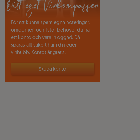
Ditt eget Vinkompassen
För att kunna spara egna noteringar,
omdömen och listor behöver du ha
ett konto och vara inloggad. Då
sparas allt säkert här i din egen
vinhubb. Kontot är gratis.
Skapa konto