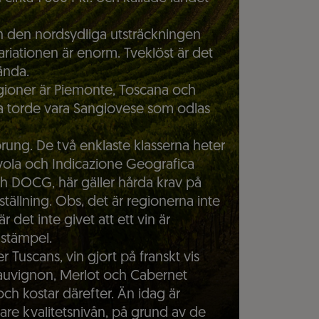
men den nordsydliga utsträckningen
variationen är enorm. Tveklöst är det
ända.
egioner är Piemonte, Toscana och
va torde vara Sangiovese som odlas
sprung. De två enklaste klasserna heter
vola och Indicazione Geografica
ch DOCG, här gäller hårda krav på
tällning. Obs, det är regionerna inte
et inte givet att ett vin är
 stämpel.
r Tuscans, vin gjort på franskt vis
auvignon, Merlot och Cabernet
och kostar därefter. Än idag är
are kvalitetsnivån, på grund av de