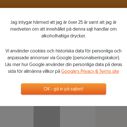
VINLISTOR
MITT VINKOMPASSEN
Jag intygar härmed att jag är över 25 år samt att jag är
medveten om att innehållet på denna sajt handlar om
alkoholhaltiga drycker.
Vi använder cookies och historiska data för personliga och
anpassade annonser via Google (personaliseringskakor).
Läs mer hur Google använder din personliga data på deras
sida för allmänna villkor på
Google’s Privacy & Terms site
OK - gå in på sajten!