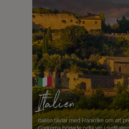
Italien
Italien tävlar med Frankrike om att pr
Grekerna började odla vin i syditalien