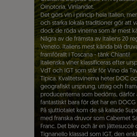
Oinotoria, Vinlandet.
Det görs vin i princip hela Italien, 
och starka lokala traditioner gör att 
dock de röda vinerna som är mest k
Några av de främsta av Italiens 20 r
Veneto. Italiens mest kända blå dru
framförallt i Toscana - tänk Chianti!
Italienska viner klassificeras efter ur
VdT och IGT som står för Vino da Ta
Tipica. Kvalitetsvinerna heter DOC o
geografiskt ursprung, uttag och frams
producenterna som bedöms, därför är d
fantastiskt bara för det har en DOCG
På sjuttiotalet kom de så kallade Supe
med franska druvor som Cabernet S
Franc. Det blev och är en jättesuccé 
Tignanello klassad som IGT, den enkl