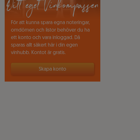
Ditt eget Vinkompassen
För att kunna spara egna noteringar,
omdömen och listor behöver du ha
ett konto och vara inloggad. Då
sparas allt säkert här i din egen
vinhubb. Kontot är gratis.
Skapa konto