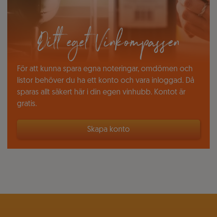
Ditt eget Vinkompassen
För att kunna spara egna noteringar, omdömen och
listor behöver du ha ett konto och vara inloggad. Då
sparas allt säkert här i din egen vinhubb. Kontot är
gratis.
Skapa konto