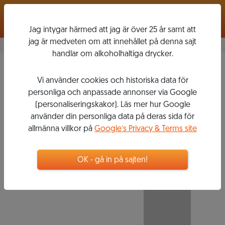
Logga in
Jag intygar härmed att jag är över 25 år samt att
jag är medveten om att innehållet på denna sajt
handlar om alkoholhaltiga drycker.
La Pettegola
Vi använder cookies och historiska data för
Vermentino
2019
personliga och anpassade annonser via Google
BANFI
(personaliseringskakor). Läs mer hur Google
använder din personliga data på deras sida för
allmänna villkor på
Google’s Privacy & Terms site
159
kr
Flaska, 750 ml
OK - gå in på sajten!