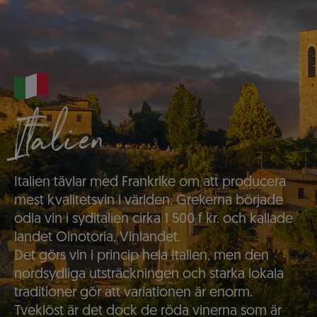
Italien
Italien tävlar med Frankrike om att producera
mest kvalitetsvin i världen. Grekerna började
odla vin i syditalien cirka 1 500 f kr. och kallade
landet Oinotoria, Vinlandet.
Det görs vin i princip hela Italien, men den
nordsydliga utsträckningen och starka lokala
traditioner gör att variationen är enorm.
Tveklöst är det dock de röda vinerna som är