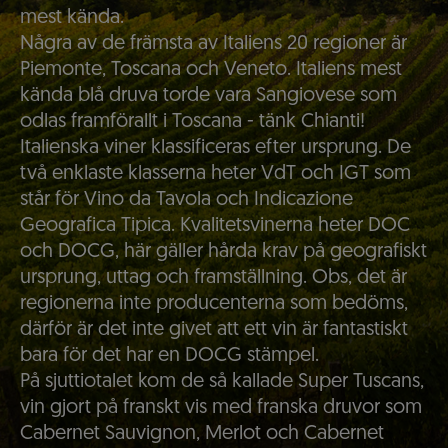
mest kända.
Några av de främsta av Italiens 20 regioner är
Piemonte, Toscana och Veneto. Italiens mest
kända blå druva torde vara Sangiovese som
odlas framförallt i Toscana - tänk Chianti!
Italienska viner klassificeras efter ursprung. De
två enklaste klasserna heter VdT och IGT som
står för Vino da Tavola och Indicazione
Geografica Tipica. Kvalitetsvinerna heter DOC
och DOCG, här gäller hårda krav på geografiskt
ursprung, uttag och framställning. Obs, det är
regionerna inte producenterna som bedöms,
därför är det inte givet att ett vin är fantastiskt
bara för det har en DOCG stämpel.
På sjuttiotalet kom de så kallade Super Tuscans,
vin gjort på franskt vis med franska druvor som
Cabernet Sauvignon, Merlot och Cabernet