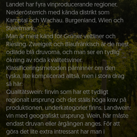
Landet har fyra vinproducerande regioner,
Neiderösterrich med kända distrikt som
Kamptal och Wachau. Burgenland, Wien och
Steiermark.
Man är mest känd för Grüner veltliner och
Riesling. Zweigelt och Blaufränkisch är de mest
odlade blå druvorna, och man ser en tydlig
ökning av röda kvalitetsviner.
Klassificeringsmetoden påminner om den
tyska, lite komplicerad alltså, men i stora drag
så här:
Qualitätswein: finvin som har ett tydligt
regionalt ursprung och det ställs höga krav på
produktionen, underkategorier finns. Landwein:
vin med geografiskt ursprung. Wein, här måste
endast druvan eller årgången anges. För att
göra det lite extra intressant har man i