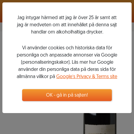
Logga in
Jag intygar härmed att jag är över 25 år samt att
jag är medveten om att innehållet på denna sajt
handlar om alkoholhaltiga drycker.
Blauer Zweigelt
2012
Vi använder cookies och historiska data för
EDITION
personliga och anpassade annonser via Google
CHREMISA
(personaliseringskakor). Läs mer hur Google
använder din personliga data på deras sida för
allmänna villkor på
Google’s Privacy & Terms site
175
kr
OK - gå in på sajten!
Flaska, 750 ml