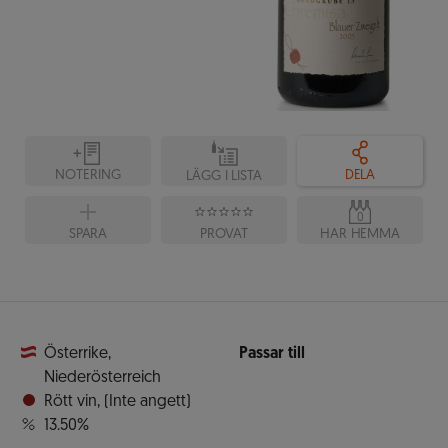
NOTERING
DELA
LÄGG I LISTA
0
SPARA
PROVAT
HAR HEMMA
Österrike
,
Passar till
Niederösterreich
Rött vin
,
(Inte angett)
13.50%