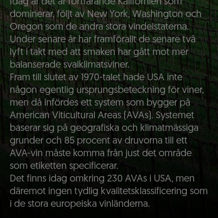
Idag är det är fortfarande Kalifornien som
dominerar, följt av New York, Washington och
Oregon som de andra stora vindelstaterna.
Under senare år har framförallt de senare två
lyft i takt med att smaken har gått mot mer
balanserade svalklimatsviner.
Fram till slutet av 1970-talet hade USA inte
någon egentlig ursprungsbeteckning för viner,
men då infördes ett system som bygger på
American Viticultural Areas (AVAs). Systemet
baserar sig på geografiska och klimatmässiga
grunder och 85 procent av druvorna till ett
AVA-vin måste komma från just det område
som etiketten specificerar.
Det finns idag omkring 230 AVAs i USA, men
däremot ingen tydlig kvalitetsklassificering som
i de stora europeiska vinländerna.