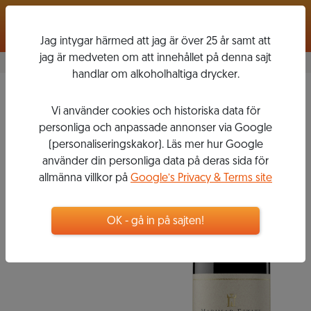
Logga in
Jag intygar härmed att jag är över 25 år samt att
jag är medveten om att innehållet på denna sajt
handlar om alkoholhaltiga drycker.
Pinot Noir
2017
Vi använder cookies och historiska data för
MARIMAR
personliga och anpassade annonser via Google
ESTATE
(personaliseringskakor). Läs mer hur Google
använder din personliga data på deras sida för
allmänna villkor på
Google’s Privacy & Terms site
429
kr
OK - gå in på sajten!
Flaska, 750 ml