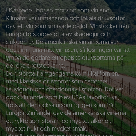
USA hade i början motvind som vinland.
Klimatet var utmanande och lokala druvsorter
gav ett vin som smakade dåligt. Vinstockar från
Europa förstördes ofta av skadedjur och
sjukdomar. De amerikanska vinrankorna var
dock immuna mot vinlusen, så lösningen var att
ympa de godare europeiska druvsorterna på
de lokala rotstockarna.
Den största framgångarna kom i Kalifornien,
med klassiska druvsorter som cabernet
sauvignon och chardonnay i spetsen. Det var
dock zinfandel som blev USAs favoritdruva,
trots att den också ursprungligen kom från
Europa. Zinfandel gav de amerikanska vinerna
ett rykte som stora med mycket alkohol,
mycket frukt och mycket smak.