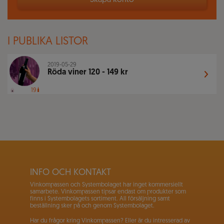
Skapa konto
I PUBLIKA LISTOR
2019-05-29
Röda viner 120 - 149 kr
19
INFO OCH KONTAKT
Vinkompassen och Systembolaget har inget kommersiellt
samarbete. Vinkompassen tipsar endast om produkter som
finns i Systembolagets sortiment. All försäljning samt
beställning sker på och genom Systembolaget.
Har du frågor kring Vinkompassen? Eller är du intresserad av