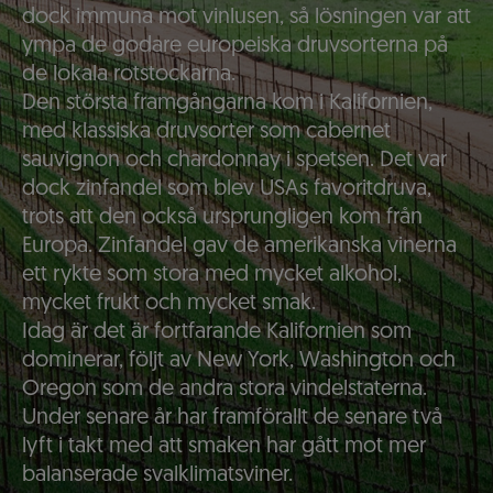
dock immuna mot vinlusen, så lösningen var att
ympa de godare europeiska druvsorterna på
de lokala rotstockarna.
Den största framgångarna kom i Kalifornien,
med klassiska druvsorter som cabernet
sauvignon och chardonnay i spetsen. Det var
dock zinfandel som blev USAs favoritdruva,
trots att den också ursprungligen kom från
Europa. Zinfandel gav de amerikanska vinerna
ett rykte som stora med mycket alkohol,
mycket frukt och mycket smak.
Idag är det är fortfarande Kalifornien som
dominerar, följt av New York, Washington och
Oregon som de andra stora vindelstaterna.
Under senare år har framförallt de senare två
lyft i takt med att smaken har gått mot mer
balanserade svalklimatsviner.