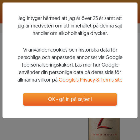
Logga in
Jag intygar härmed att jag är över 25 år samt att
jag är medveten om att innehållet på denna sajt
handlar om alkoholhaltiga drycker.
2017
Vi använder cookies och historiska data för
7 DEADLY
personliga och anpassade annonser via Google
ZINS
(personaliseringskakor). Läs mer hur Google
använder din personliga data på deras sida för
allmänna villkor på
Google’s Privacy & Terms site
139
kr
OK - gå in på sajten!
Flaska, 750 ml