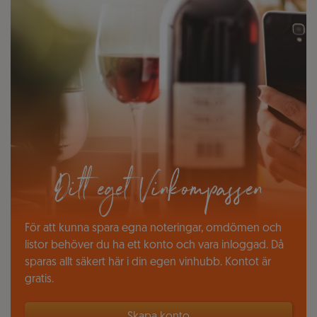
Ditt eget Vinkompassen
För att kunna spara egna noteringar, omdömen och
listor behöver du ha ett konto och vara inloggad. Då
sparas allt säkert här i din egen vinhubb. Kontot är
gratis.