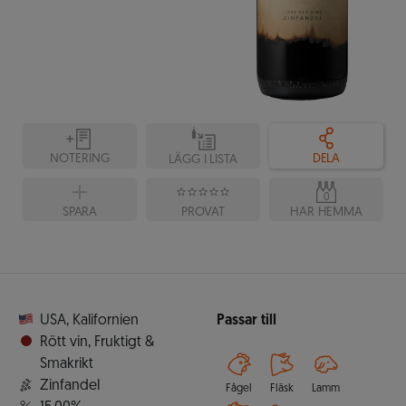
NOTERING
DELA
LÄGG I LISTA
0
SPARA
PROVAT
HAR HEMMA
USA
,
Kalifornien
Passar till
Rött vin
,
Fruktigt &
Smakrikt
Zinfandel
Fågel
Fläsk
Lamm