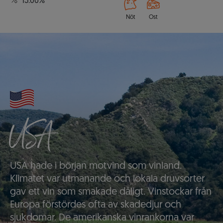
15.00%
Nöt
Ost
USA
USA hade i början motvind som vinland.
Klimatet var utmanande och lokala druvsorter
gav ett vin som smakade dåligt. Vinstockar från
Europa förstördes ofta av skadedjur och
sjukdomar. De amerikanska vinrankorna var