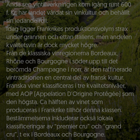
Ända sen vintillverkningen kom igång runt 600
f. Kr. har landet vårdat sin vinkultur och behållit
sin ledande roll.
Idag ligger Frankrikes produktionsvolym strax
under grannen och ettan Italiens, men andelen
kvalitetsvin är dock mycket högre.
Från de klassiska vinregionerna Bordeaux,
Rhône och Bourgogne i söder upp till det
berömda Champagne i norr, är den raffinerade
vintraditionen en central del av fransk kultur.
Franska viner klassificeras i tre kvalitetsnivåer,
med AOP (Appelation D’Origine Protégée) som
den högsta. Ca hälften av vinet som
produceras i Frankrike tillhör denna klassen.
Bestämmelserna inkluderar också lokala
klassificeringar av “premier cru” och “grand
cru”, t ex i Bordeaux och Bourgogne.