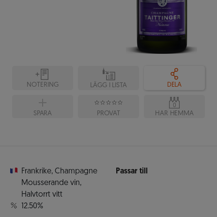
NOTERING
DELA
LÄGG I LISTA
0
SPARA
PROVAT
HAR HEMMA
Frankrike
,
Champagne
Passar till
Mousserande vin
,
Halvtorrt vitt
12.50%