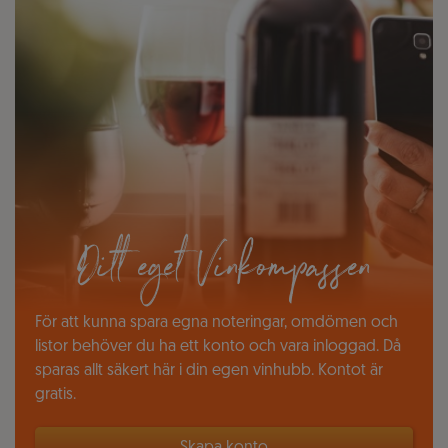
Ditt eget Vinkompassen
För att kunna spara egna noteringar, omdömen och
listor behöver du ha ett konto och vara inloggad. Då
sparas allt säkert här i din egen vinhubb. Kontot är
gratis.