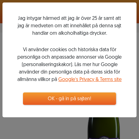
Logga in
Jag intygar härmed att jag är över 25 år samt att
jag är medveten om att innehållet på denna sajt
handlar om alkoholhaltiga drycker.
Nocturne
Vi använder cookies och historiska data för
TAITTINGER
personliga och anpassade annonser via Google
(personaliseringskakor). Läs mer hur Google
använder din personliga data på deras sida för
allmänna villkor på
Google’s Privacy & Terms site
499
kr
Flaska, 750 ml
OK - gå in på sajten!