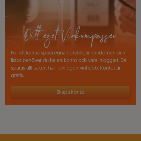
Ditt eget Vinkompassen
För att kunna spara egna noteringar, omdömen och
listor behöver du ha ett konto och vara inloggad. Då
sparas allt säkert här i din egen vinhubb. Kontot är
gratis.
Skapa konto