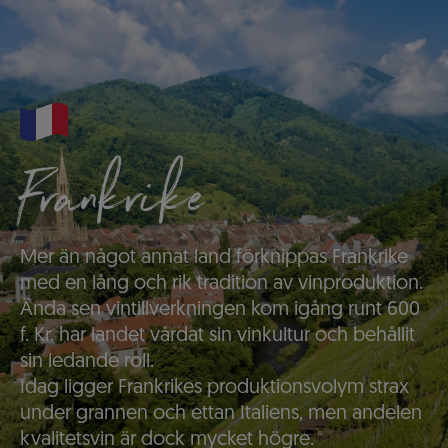
Frankrike
Mer än något annat land förknippas Frankrike
med en lång och rik tradition av vinproduktion.
Ända sen vintillverkningen kom igång runt 600
f. Kr. har landet vårdat sin vinkultur och behållit
sin ledande roll.
Idag ligger Frankrikes produktionsvolym strax
under grannen och ettan Italiens, men andelen
kvalitetsvin är dock mycket högre.