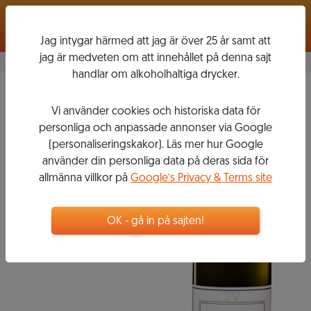
Logga in
Jag intygar härmed att jag är över 25 år samt att
jag är medveten om att innehållet på denna sajt
handlar om alkoholhaltiga drycker.
Francois Villard
2015
Vi använder cookies och historiska data för
LE GRAND
personliga och anpassade annonser via Google
VALLON
(personaliseringskakor). Läs mer hur Google
använder din personliga data på deras sida för
allmänna villkor på
Google’s Privacy & Terms site
399
kr
OK - gå in på sajten!
Flaska, 750 ml