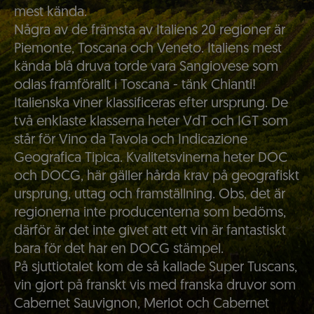
mest kända.
Några av de främsta av Italiens 20 regioner är
Piemonte, Toscana och Veneto. Italiens mest
kända blå druva torde vara Sangiovese som
odlas framförallt i Toscana - tänk Chianti!
Italienska viner klassificeras efter ursprung. De
två enklaste klasserna heter VdT och IGT som
står för Vino da Tavola och Indicazione
Geografica Tipica. Kvalitetsvinerna heter DOC
och DOCG, här gäller hårda krav på geografiskt
ursprung, uttag och framställning. Obs, det är
regionerna inte producenterna som bedöms,
därför är det inte givet att ett vin är fantastiskt
bara för det har en DOCG stämpel.
På sjuttiotalet kom de så kallade Super Tuscans,
vin gjort på franskt vis med franska druvor som
Cabernet Sauvignon, Merlot och Cabernet