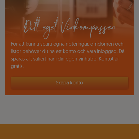
Ditt eget Vinkompassen
För att kunna spara egna noteringar, omdömen och
listor behöver du ha ett konto och vara inloggad. Då
sparas allt säkert här i din egen vinhubb. Kontot är
gratis.
Skapa konto