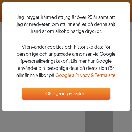
Logga in
Jag intygar härmed att jag är över 25 år samt att
jag är medveten om att innehållet på denna sajt
handlar om alkoholhaltiga drycker.
Inferi Riserva
2012
Vi använder cookies och historiska data för
MARRAMIERO
personliga och anpassade annonser via Google
(personaliseringskakor). Läs mer hur Google
använder din personliga data på deras sida för
allmänna villkor på
Google’s Privacy & Terms site
249
kr
Flaska, 750 ml
OK - gå in på sajten!