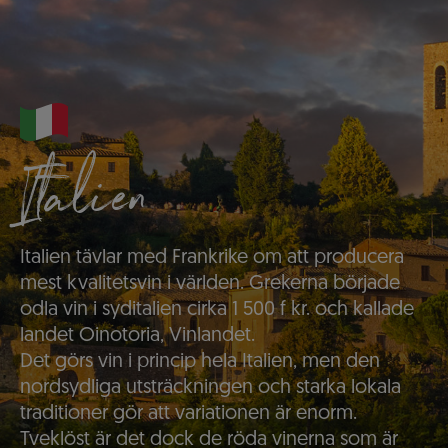
Italien
Italien tävlar med Frankrike om att producera
mest kvalitetsvin i världen. Grekerna började
odla vin i syditalien cirka 1 500 f kr. och kallade
landet Oinotoria, Vinlandet.
Det görs vin i princip hela Italien, men den
nordsydliga utsträckningen och starka lokala
traditioner gör att variationen är enorm.
Tveklöst är det dock de röda vinerna som är