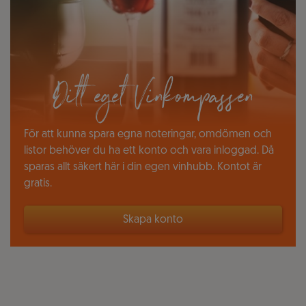
Ditt eget Vinkompassen
För att kunna spara egna noteringar, omdömen och
listor behöver du ha ett konto och vara inloggad. Då
sparas allt säkert här i din egen vinhubb. Kontot är
gratis.
Skapa konto