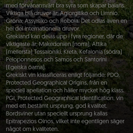
med förvånansvärt bra syra som skapar balans.
Viktiga blå druvor är; Agiorgitiko och Limnio.
Gröna; Assyrtiko och Robola. Det odlas även en
hel del internationella druvor.
Grekland kan delas upp i fyra regioner, där de
viktigaste är; Makedonien (norra), Attika
(mellersta) Tessaloniki, Kreta, Kefalonia (södra)
Peloponnesos och Samos och Santorini
(Egeiska öarna).
Grekiskt vin klassificeras enligt följande: PDO,
Protected Geographical Origins, från en
speciell apellation och håller mycket hög klass.
PGI, Protected Geographical Identification, vin
med ett bestämt ursprung, god kvalitet.
Bordsviner utan speciellt ursprung kallas
Epitrapezios Oinos, vilket inte egentligen säger
något om kvaliteten.