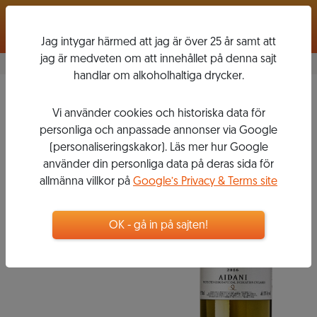
Logga in
Jag intygar härmed att jag är över 25 år samt att
jag är medveten om att innehållet på denna sajt
handlar om alkoholhaltiga drycker.
Aidani
2016
Vi använder cookies och historiska data för
ESTATE
personliga och anpassade annonser via Google
ARGYROS
(personaliseringskakor). Läs mer hur Google
använder din personliga data på deras sida för
allmänna villkor på
Google’s Privacy & Terms site
215
kr
OK - gå in på sajten!
Flaska, 750 ml