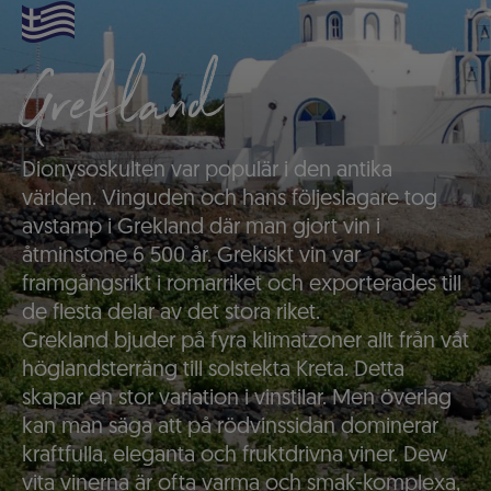
Grekland
Dionysoskulten var populär i den antika
världen. Vinguden och hans följeslagare tog
avstamp i Grekland där man gjort vin i
åtminstone 6 500 år. Grekiskt vin var
framgångsrikt i romarriket och exporterades till
de flesta delar av det stora riket.
Grekland bjuder på fyra klimatzoner allt från våt
höglandsterräng till solstekta Kreta. Detta
skapar en stor variation i vinstilar. Men överlag
kan man säga att på rödvinssidan dominerar
kraftfulla, eleganta och fruktdrivna viner. Dew
vita vinerna är ofta varma och smak-komplexa,