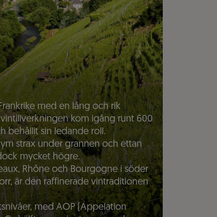
Frankrike med en lång och rik
 vintillverkningen kom igång runt 600
ch behållit sin ledande roll.
olym strax under grannen och ettan
r dock mycket högre.
deaux, Rhône och Bourgogne i söder
r, är den raffinerade vintraditionen
itetsnivåer, med AOP (Appelation