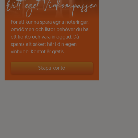
Ditt eget Vinkompassen
För att kunna spara egna noteringar,
omdömen och listor behöver du ha
ett konto och vara inloggad. Då
sparas allt säkert här i din egen
vinhubb. Kontot är gratis.
Skapa konto