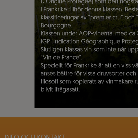
D’Origine Protégée) som den högsta.
i Frankrike tillhör denna klassen. Be
klassificeringar av “premier cru” och
Bourgogne.
Klassen under AOP-vinerna, med ca
IGP (Indication Géographique Protég
Slutligen klassas vin som inte når upp
“Vin de France”.
Speciellt för Frankrike är att en viss vä
anses bättre för vissa druvsorter och 
filosofi som kopierats av vinmakare
blivit ifrågasatt.
INFO OCH KONTAKT