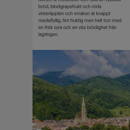
doften är medelstor och fylld av nybakat
bröd, blodgrapefrukt och röda
vinteräpplen och smaken är knappt
medelfyllig, fint fruktig men helt torr med
en frisk syra och en viss brödighet från
lagringen.