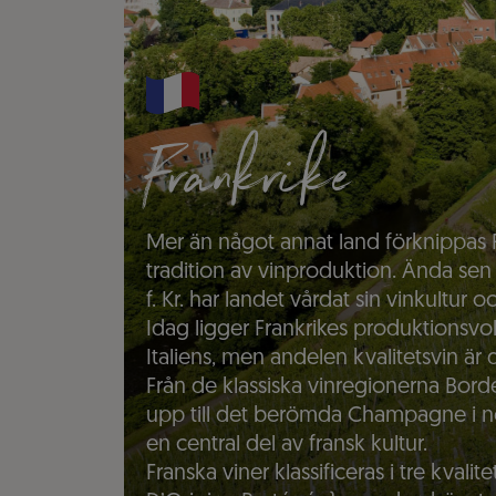
Frankrike
Mer än något annat land förknippas 
tradition av vinproduktion. Ända sen
f. Kr. har landet vårdat sin vinkultur o
Idag ligger Frankrikes produktionsv
Italiens, men andelen kvalitetsvin ä
Från de klassiska vinregionerna Bor
upp till det berömda Champagne i nor
en central del av fransk kultur.
Franska viner klassificeras i tre kval