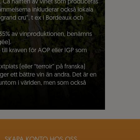
 Ca hälften av vinet som produceras
stämmelserna inkluderar också lokala
 “grand cru”, t ex i Bordeaux och
 35% av vinproduktionen, benämns
ée).
 till kraven för AOP eller IGP som
xtplats (eller “terroir” på franska)
ger ett bättre vin än andra. Det är en
 runtom i världen, men som också
SKAPA KONTO HOS OSS