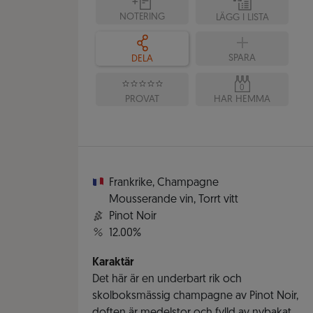
NOTERING
LÄGG I LISTA
SPARA
DELA
0
PROVAT
HAR HEMMA
Frankrike
,
Champagne
Mousserande vin
,
Torrt vitt
Pinot Noir
12.00%
Karaktär
Det här är en underbart rik och
skolboksmässig champagne av Pinot Noir,