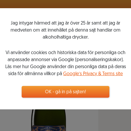
VINLISTOR
MITT VINKOMPASSEN
Jag intygar härmed att jag är över 25 år samt att jag är
medveten om att innehållet på denna sajt handlar om
alkoholhaltiga drycker.
Vi använder cookies och historiska data för personliga och
anpassade annonser via Google (personaliseringskakor).
Läs mer hur Google använder din personliga data på deras
sida för allmänna villkor på
Google’s Privacy & Terms site
OK - gå in på sajten!