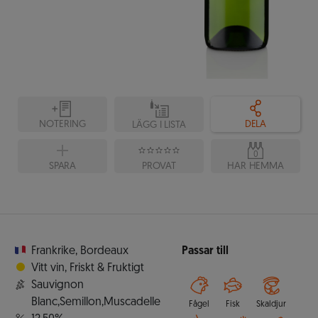
NOTERING
DELA
LÄGG I LISTA
0
SPARA
PROVAT
HAR HEMMA
Frankrike
,
Bordeaux
Passar till
Vitt vin
,
Friskt & Fruktigt
Sauvignon
Blanc,Semillon,Muscadelle
Fågel
Fisk
Skaldjur