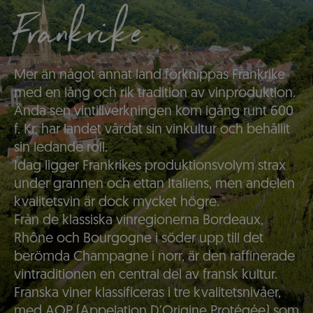
Frankrike
Mer än något annat land förknippas Frankrike
med en lång och rik tradition av vinproduktion.
Ända sen vintillverkningen kom igång runt 600
f. Kr. har landet vårdat sin vinkultur och behållit
sin ledande roll.
Idag ligger Frankrikes produktionsvolym strax
under grannen och ettan Italiens, men andelen
kvalitetsvin är dock mycket högre.
Från de klassiska vinregionerna Bordeaux,
Rhône och Bourgogne i söder upp till det
berömda Champagne i norr, är den raffinerade
vintraditionen en central del av fransk kultur.
Franska viner klassificeras i tre kvalitetsnivåer,
med AOP (Appelation D’Origine Protégée) som