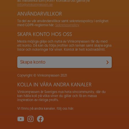
att medverka som profil? Kontakta oss gärna på
info@vinkompassen.se
ANVÄNDARVILLKOR
Ta del av vår användarvillkor samt sekretesspolicy i enlighet
med GDPR-reglerna här:
Sekretesspolicy
SKAPA KONTO HOS OSS
Mesta möjliga gläje och nytta av Vinkompassen får du med
ett konto. Då kan du följa profiler och teman samt skapa egna
listor och noteringar för viner. Kontot är helt kostnadsfritt.
Skapa konto
Copyright © Vinkompassen 2021
KOLLA IN VÅRA ANDRA KANALER
Vinkompassen är Sveriges nya heta vincommunity, där du
kan hålla koll på vilka viner du gillar och få en massa
inspiration av riktiga proffs.
Vi finns på andra kanaler, följ oss här: