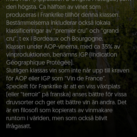
den högsta. Ca hälften av vinet som
produceras i Frankrike tillhör denna klassen.
Bestämmelserna inkluderar också lokala
klassificeringar av “premier cru” och “grand
cru”, t ex i Bordeaux och Bourgogne.
Klassen under AOP-vinerna, med ca 35% av
vinproduktionen, benämns IGP (Indication
Géographique Protégée).
Slutligen klassas vin som inte når upp till kraven
för AOP eller IGP som “Vin de France”.
Speciellt för Frankrike är att en viss växtplats
(eller “terroir” på franska) anses bättre för vissa
druvsorter och ger ett bättre vin än andra. Det
är en filosofi som kopierats av vinmakare
runtom i världen, men som också blivit
ifrågasatt.