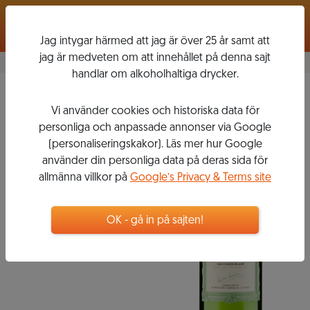
Logga in
Jag intygar härmed att jag är över 25 år samt att
jag är medveten om att innehållet på denna sajt
handlar om alkoholhaltiga drycker.
Blanc
2019
Vi använder cookies och historiska data för
CHÂTEAU
personliga och anpassade annonser via Google
BONNET
(personaliseringskakor). Läs mer hur Google
använder din personliga data på deras sida för
allmänna villkor på
Google’s Privacy & Terms site
95
kr
OK - gå in på sajten!
Flaska, 750 ml