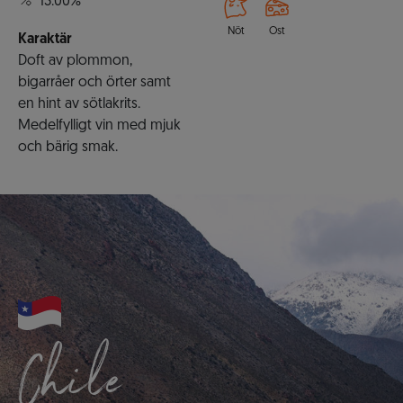
13.00%
Nöt
Ost
Karaktär
Doft av plommon,
bigarråer och örter samt
en hint av sötlakrits.
Medelfylligt vin med mjuk
och bärig smak.
Chile