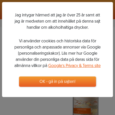
Logga in
Jag intygar härmed att jag är över 25 år samt att
jag är medveten om att innehållet på denna sajt
handlar om alkoholhaltiga drycker.
Carmenère
2019
Vi använder cookies och historiska data för
VIÑA MAIPO
personliga och anpassade annonser via Google
(personaliseringskakor). Läs mer hur Google
använder din personliga data på deras sida för
allmänna villkor på
Google’s Privacy & Terms site
59
kr
Flaska, 750 ml
OK - gå in på sajten!