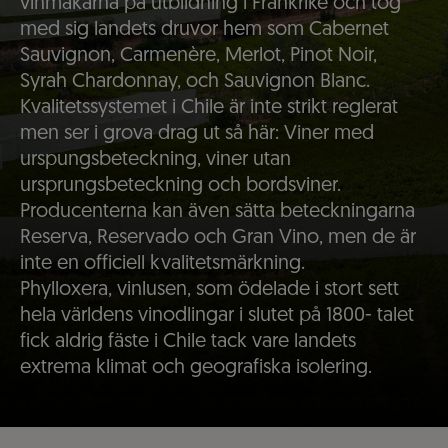
vinmakarna på utbildning i Frankrike och tog
med sig landets druvor hem som Cabernet
Sauvignon, Carmenère, Merlot, Pinot Noir,
Syrah Chardonnay, och Sauvignon Blanc.
Kvalitetssystemet i Chile är inte strikt reglerat
men ser i grova drag ut så här: Viner med
urspungsbeteckning, viner utan
ursprungsbeteckning och bordsviner.
Producenterna kan även sätta beteckningarna
Reserva, Reservado och Gran Vino, men de är
inte en officiell kvalitetsmärkning.
Phylloxera, vinlusen, som ödelade i stort sett
hela världens vinodlingar i slutet på 1800- talet
fick aldrig fäste i Chile tack vare landets
extrema klimat och geografiska isolering.