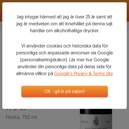
Logga in
Jag intygar härmed att jag är över 25 år samt att
jag är medveten om att innehållet på denna sajt
handlar om alkoholhaltiga drycker.
Les Dames de Vergy
Vi använder cookies och historiska data för
2018
personliga och anpassade annonser via Google
BOURGOGNE
(personaliseringskakor). Läs mer hur Google
HAUTES
använder din personliga data på deras sida för
CÔTES DE
allmänna villkor på
Google’s Privacy & Terms site
NUITS
OK - gå in på sajten!
179
kr
Flaska, 750 ml