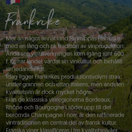
Frankrike
Mer än något annat land förknippas Frankrike
med en lång och rik tradition av vinproduktion.
Ända sen vintillverkningen kom igång runt 600
f. Kr. har landet vårdat sin vinkultur och behållit
sin ledande roll.
Idag ligger Frankrikes produktionsvolym strax
under grannen och ettan Italiens, men andelen
kvalitetsvin är dock mycket högre.
Från de klassiska vinregionerna Bordeaux,
Rhône och Bourgogne i söder upp till det
berömda Champagne i norr, är den raffinerade
vintraditionen en central del av fransk kultur.
Franska viner klassificeras i tre kvalitetsnivåer,