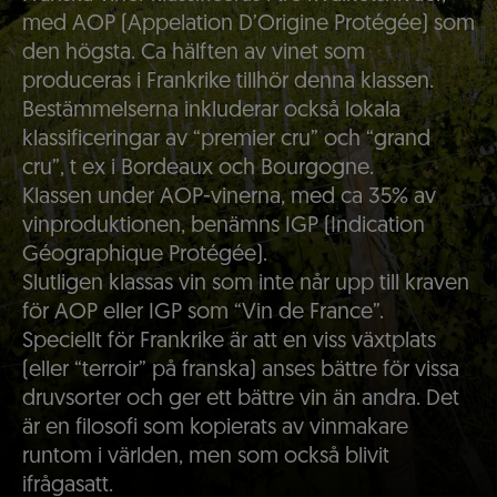
med AOP (Appelation D’Origine Protégée) som
den högsta. Ca hälften av vinet som
produceras i Frankrike tillhör denna klassen.
Bestämmelserna inkluderar också lokala
klassificeringar av “premier cru” och “grand
cru”, t ex i Bordeaux och Bourgogne.
Klassen under AOP-vinerna, med ca 35% av
vinproduktionen, benämns IGP (Indication
Géographique Protégée).
Slutligen klassas vin som inte når upp till kraven
för AOP eller IGP som “Vin de France”.
Speciellt för Frankrike är att en viss växtplats
(eller “terroir” på franska) anses bättre för vissa
druvsorter och ger ett bättre vin än andra. Det
är en filosofi som kopierats av vinmakare
runtom i världen, men som också blivit
ifrågasatt.