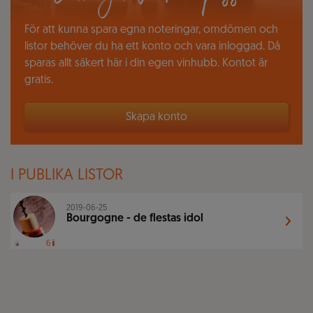
För att kunna spara egna noteringar, omdömen och
listor behöver du ha ett konto och vara inloggad. Då
sparas allt säkert här i din egen vinhubb. Kontot är
gratis.
Skapa konto
I PUBLIKA LISTOR
2019-06-25
Bourgogne - de flestas idol
6