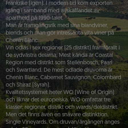
Frankrike (igen). I modern tid kom exporten
igång i samband med avskaffandet av
apartheid på 1990-talet.
Man är framgångsrik med sina blandviner,
blends och man gör intressanta vita viner på
Chenin Blanc.
Vin odlas i sex regioner (25 distrikt) framförallt i
de sydvästra delarna. Mest kända är Coastal
Region med distrikt som Stellenbosch, Paarl
och Swartland. De mest odlade druvorna är
Chenin Blanc, Cabernet Sauvignon, Colombard
och Shiraz (Syrah).
Kvalitetssystemet heter WO (Wine of Origin)
och liknar det europeiska. WO omfattar tre
klasser; regioner, distrikt och wards/deldistrikt.
Men det finns även en snävare distinktion,
Single Vineyards. Om druvan/årgången anges