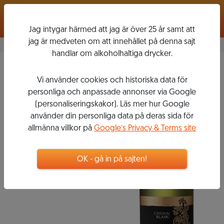
Logga in
Jag intygar härmed att jag är över 25 år samt att
jag är medveten om att innehållet på denna sajt
handlar om alkoholhaltiga drycker.
Ancient Earth Chenin
Vi använder cookies och historiska data för
Blanc
2016
personliga och anpassade annonser via Google
BELLINGHAM
(personaliseringskakor). Läs mer hur Google
använder din personliga data på deras sida för
allmänna villkor på
Google’s Privacy & Terms site
99
kr
Flaska, 750 ml
OK - gå in på sajten!