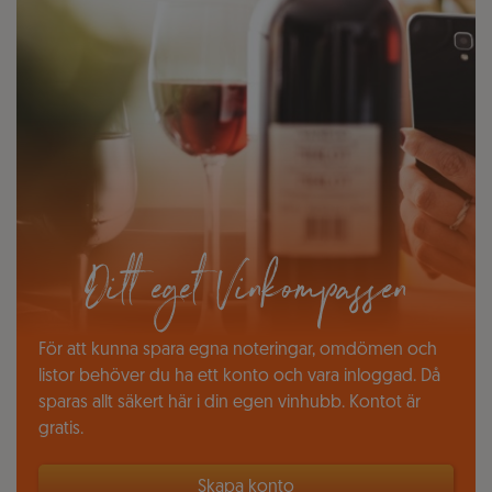
Ditt eget Vinkompassen
För att kunna spara egna noteringar, omdömen och
listor behöver du ha ett konto och vara inloggad. Då
sparas allt säkert här i din egen vinhubb. Kontot är
gratis.
Skapa konto