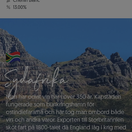
Chenin Blanc
13.00%
Sydafrika
Man har odlat vin här i över 350 år. Kapstaden
fungerade som bunkringshamn för
ostindiefararna och här tog man ombord både
vin och andra varor. Exporten till Storbritannien
sköt fart på 1800-talet då England låg i krig med