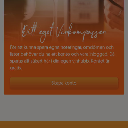
Ditt eget Vinkompassen
För att kunna spara egna noteringar, omdömen och
listor behöver du ha ett konto och vara inloggad. Då
sparas allt säkert här i din egen vinhubb. Kontot är
gratis.
Skapa konto