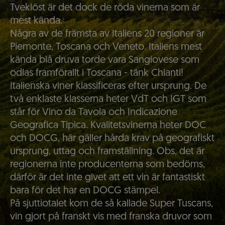
Tveklöst är det dock de röda vinerna som är
mest kända.
Några av de främsta av Italiens 20 regioner är
Piemonte, Toscana och Veneto. Italiens mest
kända blå druva torde vara Sangiovese som
odlas framförallt i Toscana - tänk Chianti!
Italienska viner klassificeras efter ursprung. De
två enklaste klasserna heter VdT och IGT som
står för Vino da Tavola och Indicazione
Geografica Tipica. Kvalitetsvinerna heter DOC
och DOCG, här gäller hårda krav på geografiskt
ursprung, uttag och framställning. Obs, det är
regionerna inte producenterna som bedöms,
därför är det inte givet att ett vin är fantastiskt
bara för det har en DOCG stämpel.
På sjuttiotalet kom de så kallade Super Tuscans,
vin gjort på franskt vis med franska druvor som