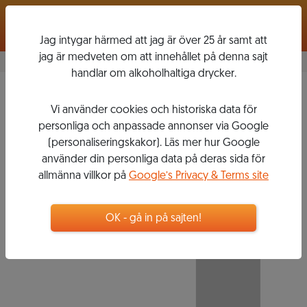
Logga in
Jag intygar härmed att jag är över 25 år samt att
jag är medveten om att innehållet på denna sajt
handlar om alkoholhaltiga drycker.
Diego Conterno
2013
Vi använder cookies och historiska data för
BAROLO
personliga och anpassade annonser via Google
GINESTRA
(personaliseringskakor). Läs mer hur Google
använder din personliga data på deras sida för
allmänna villkor på
Google’s Privacy & Terms site
359
kr
OK - gå in på sajten!
Flaska, 750 ml