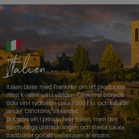
Italien
Italien tävlar med Frankrike om att producera
mest kvalitetsvin i världen. Grekerna började
odla vin i syditalien cirka 1 500 f kr. och kallade
landet Oinotoria, Vinlandet.
Det görs vin i princip hela Italien, men den
nordsydliga utsträckningen och starka lokala
traditioner gör att variationen är enorm.