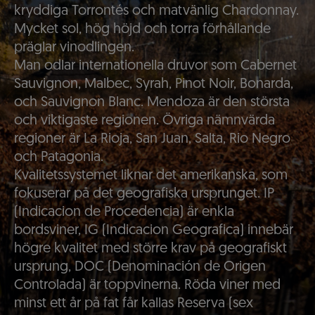
kryddiga Torrontés och matvänlig Chardonnay.
Mycket sol, hög höjd och torra förhållande
präglar vinodlingen.
Man odlar internationella druvor som Cabernet
Sauvignon, Malbec, Syrah, Pinot Noir, Bonarda,
och Sauvignon Blanc. Mendoza är den största
och viktigaste regionen. Övriga nämnvärda
regioner är La Rioja, San Juan, Salta, Rio Negro
och Patagonia.
Kvalitetssystemet liknar det amerikanska, som
fokuserar på det geografiska ursprunget. IP
(Indicacion de Procedencia) är enkla
bordsviner, IG (Indicacion Geografica) innebär
högre kvalitet med större krav på geografiskt
ursprung, DOC (Denominación de Origen
Controlada) är toppvinerna. Röda viner med
minst ett år på fat får kallas Reserva (sex