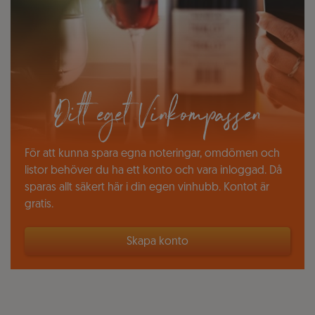
Ditt eget Vinkompassen
För att kunna spara egna noteringar, omdömen och
listor behöver du ha ett konto och vara inloggad. Då
sparas allt säkert här i din egen vinhubb. Kontot är
gratis.
Skapa konto