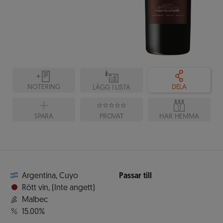
NOTERING
DELA
LÄGG I LISTA
0
SPARA
PROVAT
HAR HEMMA
Argentina
,
Cuyo
Passar till
Rött vin
,
(Inte angett)
Malbec
15.00%