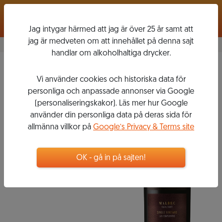
Logga in
Jag intygar härmed att jag är över 25 år samt att
jag är medveten om att innehållet på denna sajt
handlar om alkoholhaltiga drycker.
Malbec
2013
Vi använder cookies och historiska data för
TERRAZAS
personliga och anpassade annonser via Google
SINGLE
(personaliseringskakor). Läs mer hur Google
använder din personliga data på deras sida för
VINEYARD
allmänna villkor på
Google’s Privacy & Terms site
OK - gå in på sajten!
399
kr
Flaska, 750 ml