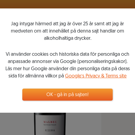
VINLISTOR
MITT VINKOMPASSEN
Jag intygar härmed att jag är över 25 år samt att jag är
medveten om att innehållet på denna sajt handlar om
alkoholhaltiga drycker.
Vi använder cookies och historiska data för personliga och
anpassade annonser via Google (personaliseringskakor).
Läs mer hur Google använder din personliga data på deras
sida för allmänna villkor på
Google’s Privacy & Terms site
OK - gå in på sajten!