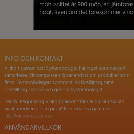
möh, snittet är 900 möh, att jämföra
högt, även om det förekommer vinodl
INFO OCH KONTAKT
Vinkompassen och Systembolaget har inget kommersiellt
samarbete. Vinkompassen tipsar endast om produkter som
finns i Systembolagets sortiment. All försäljning samt
beställning sker på och genom Systembolaget.
Har du frågor kring Vinkompassen? Eller är du intresserad
av att medverka som profil? Kontakta oss gärna på
info@vinkompassen.se
ANVÄNDARVILLKOR