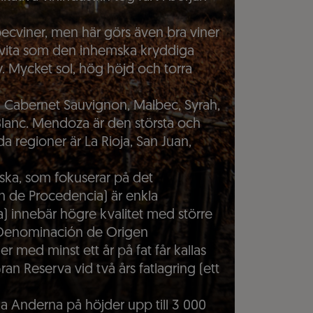
lbecviner, men här görs även bra viner
 vita som den inhemska kryddiga
 Mycket sol, hög höjd och torra
m Cabernet Sauvignon, Malbec, Syrah,
Blanc. Mendoza är den största och
a regioner är La Rioja, San Juan,
nska, som fokuserar på det
on de Procedencia) är enkla
a) innebär högre kvalitet med större
(Denominación de Origen
r med minst ett år på fat får kallas
an Reserva vid två års fatlagring (ett
ga Anderna på höjder upp till 3 000