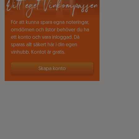
Ditt eget Vinkompassen
För att kunna spara egna noteringar,
omdömen och listor behöver du ha
ett konto och vara inloggad. Då
sparas allt säkert här i din egen
vinhubb. Kontot är gratis.
Skapa konto