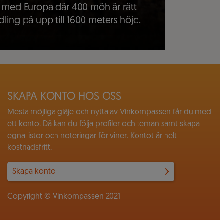
s med Europa där 400 möh är rätt
ing på upp till 1600 meters höjd.
SKAPA KONTO HOS OSS
Mesta möjliga gläje och nytta av Vinkompassen får du med
ett konto. Då kan du följa profiler och teman samt skapa
egna listor och noteringar för viner. Kontot är helt
kostnadsfritt.
Skapa konto
Copyright © Vinkompassen 2021