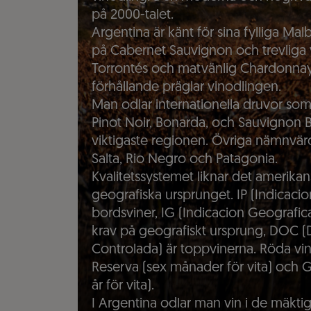
på 2000-talet.
Argentina är känt för sina fylliga Ma
på Cabernet Sauvignon och trevliga
Torrontés och matvänlig Chardonnay.
förhållande präglar vinodlingen.
Man odlar internationella druvor so
Pinot Noir, Bonarda, och Sauvignon 
viktigaste regionen. Övriga nämnvärd
Salta, Rio Negro och Patagonia.
Kvalitetssystemet liknar det amerika
geografiska ursprunget. IP (Indicaci
bordsviner, IG (Indicacion Geografic
krav på geografiskt ursprung, DOC 
Controlada) är toppvinerna. Röda vine
Reserva (sex månader för vita) och Gr
år för vita).
I Argentina odlar man vin i de mäkti