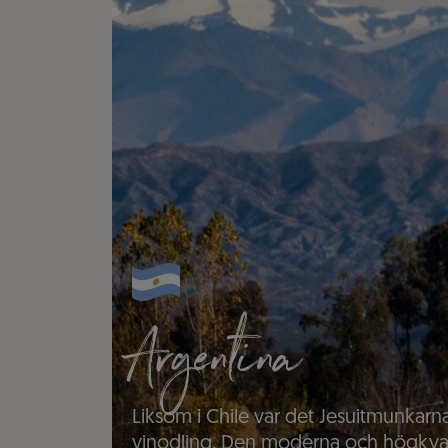
Argentina
Liksom i Chile var det Jesuitmunkar
vinodling. Den moderna och högkvalita