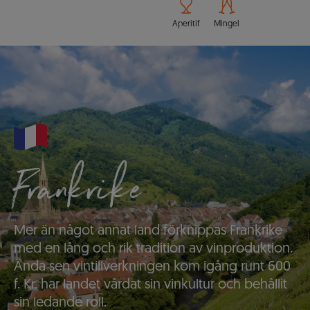
Aperitif
Mingel
Frankrike
Mer än något annat land förknippas Frankrike
med en lång och rik tradition av vinproduktion.
Ända sen vintillverkningen kom igång runt 600
f. Kr. har landet vårdat sin vinkultur och behållit
sin ledande roll.