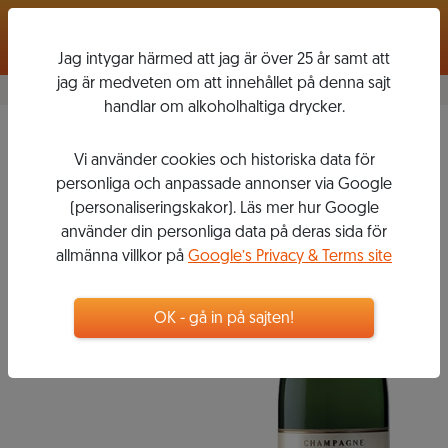
Logga in
Jag intygar härmed att jag är över 25 år samt att
jag är medveten om att innehållet på denna sajt
handlar om alkoholhaltiga drycker.
Brut Tradition
Vi använder cookies och historiska data för
JM
personliga och anpassade annonser via Google
GOBILLARD &
(personaliseringskakor). Läs mer hur Google
använder din personliga data på deras sida för
FILS
allmänna villkor på
Google’s Privacy & Terms site
OK - gå in på sajten!
258
kr
Flaska, 750 ml