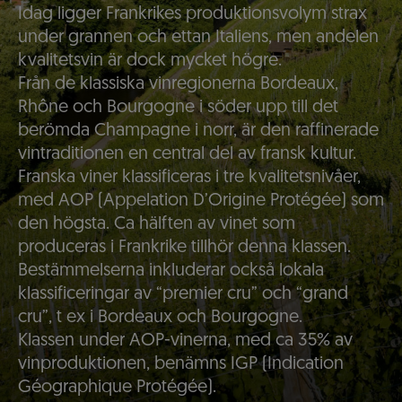
Idag ligger Frankrikes produktionsvolym strax
under grannen och ettan Italiens, men andelen
kvalitetsvin är dock mycket högre.
Från de klassiska vinregionerna Bordeaux,
Rhône och Bourgogne i söder upp till det
berömda Champagne i norr, är den raffinerade
vintraditionen en central del av fransk kultur.
Franska viner klassificeras i tre kvalitetsnivåer,
med AOP (Appelation D’Origine Protégée) som
den högsta. Ca hälften av vinet som
produceras i Frankrike tillhör denna klassen.
Bestämmelserna inkluderar också lokala
klassificeringar av “premier cru” och “grand
cru”, t ex i Bordeaux och Bourgogne.
Klassen under AOP-vinerna, med ca 35% av
vinproduktionen, benämns IGP (Indication
Géographique Protégée).