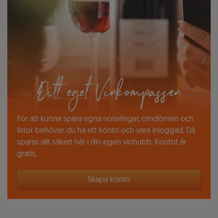
Ditt eget Vinkompassen
För att kunna spara egna noteringar, omdömen och
listor behöver du ha ett konto och vara inloggad. Då
sparas allt säkert här i din egen vinhubb. Kontot är
gratis.
Skapa konto