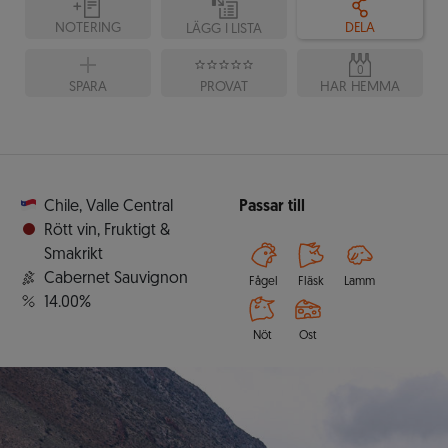
NOTERING
DELA
LÄGG I LISTA
0
SPARA
PROVAT
HAR HEMMA
Chile
,
Valle Central
Passar till
Rött vin
,
Fruktigt &
Smakrikt
Cabernet Sauvignon
Fågel
Fläsk
Lamm
14.00%
Nöt
Ost