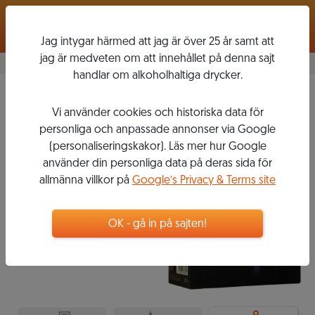
Logga in
Jag intygar härmed att jag är över 25 år samt att
jag är medveten om att innehållet på denna sajt
handlar om alkoholhaltiga drycker.
Cabernet Sauvignon
Vi använder cookies och historiska data för
2018
personliga och anpassade annonser via Google
MONTES
(personaliseringskakor). Läs mer hur Google
använder din personliga data på deras sida för
allmänna villkor på
Google’s Privacy & Terms site
269
kr
Box
OK - gå in på sajten!