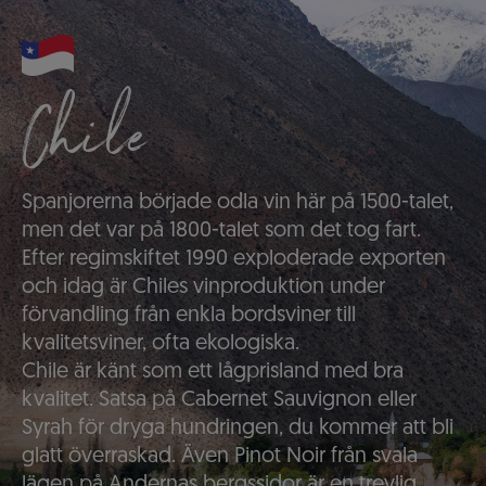
Chile
Spanjorerna började odla vin här på 1500-talet,
men det var på 1800-talet som det tog fart.
Efter regimskiftet 1990 exploderade exporten
och idag är Chiles vinproduktion under
förvandling från enkla bordsviner till
kvalitetsviner, ofta ekologiska.
Chile är känt som ett lågprisland med bra
kvalitet. Satsa på Cabernet Sauvignon eller
Syrah för dryga hundringen, du kommer att bli
glatt överraskad. Även Pinot Noir från svala
lägen på Andernas bergssidor är en trevlig