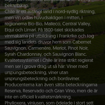
bekantskap.
Chile är ett avlångt land i nord-sydlig riktning,
men vin odlas huvudsakligen i mitten, i
regionerna Bio-Bio, Malleco, Central Valley,
Elqui och Limarí. På 1800-talet skickades
vinmakarna på utbildning i Frankrike och tog
med sig landets druvor hem som Cabernet
Sauvignon, Carmenère, Merlot, Pinot Noir,
Syrah Chardonnay, och Sauvignon Blanc.
Kvalitetssystemet i Chile är inte strikt reglerat
men ser i grova drag ut så här: Viner med
urspungsbeteckning, viner utan
ursprungsbeteckning och bordsviner.
Producenterna kan även sätta beteckningarna
Reserva, Reservado och Gran Vino, men de är
inte en officiell kvalitetsmärkning.
Phylloxera, vinlusen, som ödelade i stort sett