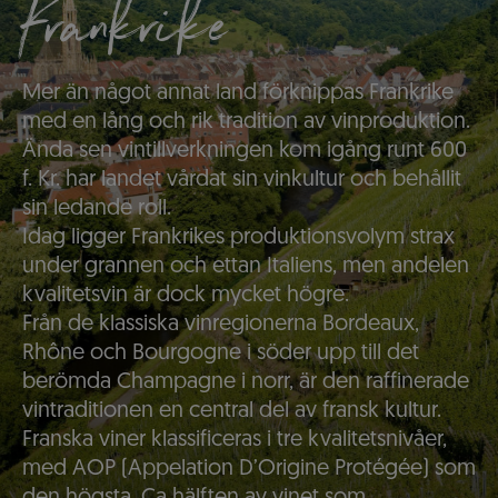
Frankrike
Mer än något annat land förknippas Frankrike
med en lång och rik tradition av vinproduktion.
Ända sen vintillverkningen kom igång runt 600
f. Kr. har landet vårdat sin vinkultur och behållit
sin ledande roll.
Idag ligger Frankrikes produktionsvolym strax
under grannen och ettan Italiens, men andelen
kvalitetsvin är dock mycket högre.
Från de klassiska vinregionerna Bordeaux,
Rhône och Bourgogne i söder upp till det
berömda Champagne i norr, är den raffinerade
vintraditionen en central del av fransk kultur.
Franska viner klassificeras i tre kvalitetsnivåer,
med AOP (Appelation D’Origine Protégée) som