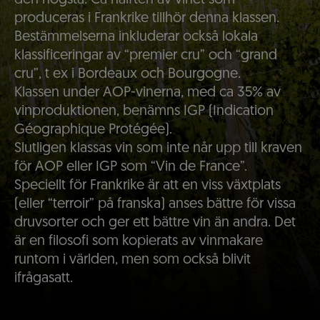
den högsta. Ca hälften av vinet som
produceras i Frankrike tillhör denna klassen.
Bestämmelserna inkluderar också lokala
klassificeringar av “premier cru” och “grand
cru”, t ex i Bordeaux och Bourgogne.
Klassen under AOP-vinerna, med ca 35% av
vinproduktionen, benämns IGP (Indication
Géographique Protégée).
Slutligen klassas vin som inte når upp till kraven
för AOP eller IGP som “Vin de France”.
Speciellt för Frankrike är att en viss växtplats
(eller “terroir” på franska) anses bättre för vissa
druvsorter och ger ett bättre vin än andra. Det
är en filosofi som kopierats av vinmakare
runtom i världen, men som också blivit
ifrågasatt.