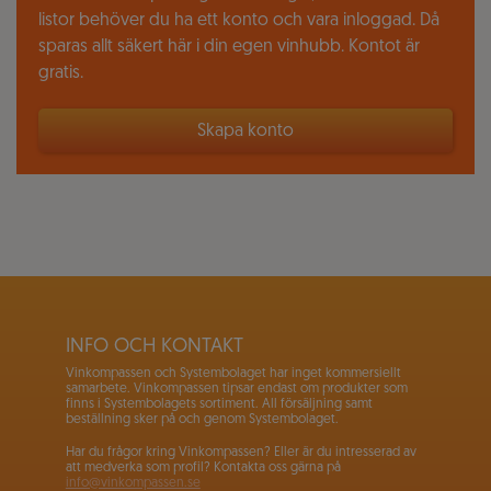
listor behöver du ha ett konto och vara inloggad. Då
sparas allt säkert här i din egen vinhubb. Kontot är
gratis.
Skapa konto
INFO OCH KONTAKT
Vinkompassen och Systembolaget har inget kommersiellt
samarbete. Vinkompassen tipsar endast om produkter som
finns i Systembolagets sortiment. All försäljning samt
beställning sker på och genom Systembolaget.
Har du frågor kring Vinkompassen? Eller är du intresserad av
att medverka som profil? Kontakta oss gärna på
info@vinkompassen.se