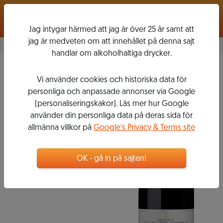
Logga in
Jag intygar härmed att jag är över 25 år samt att
jag är medveten om att innehållet på denna sajt
handlar om alkoholhaltiga drycker.
Rouge
2014
Vi använder cookies och historiska data för
CHARLOTTE
personliga och anpassade annonser via Google
PERRELLI
(personaliseringskakor). Läs mer hur Google
använder din personliga data på deras sida för
HÉROS
allmänna villkor på
Google’s Privacy & Terms site
OK - gå in på sajten!
109
kr
Flaska, 750 ml