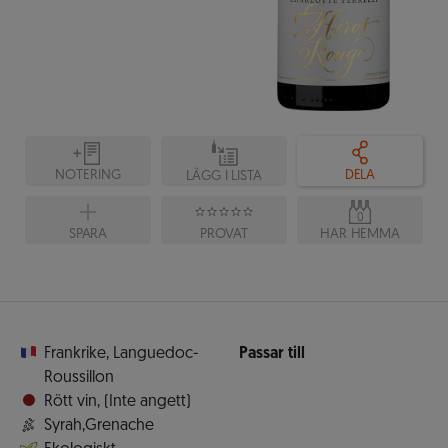
NOTERING
DELA
LÄGG I LISTA
0
SPARA
PROVAT
HAR HEMMA
Frankrike
,
Languedoc-
Passar till
Roussillon
Rött vin
,
(Inte angett)
Syrah,Grenache