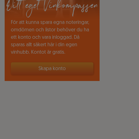
Ditt eget Vinkompassen
För att kunna spara egna noteringar,
omdömen och listor behöver du ha
ett konto och vara inloggad. Då
sparas allt säkert här i din egen
vinhubb. Kontot är gratis.
Skapa konto