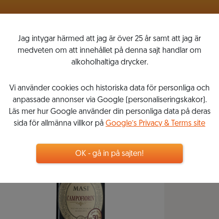
VINLISTOR
MITT VINKOMPASSEN
Jag intygar härmed att jag är över 25 år samt att jag är
medveten om att innehållet på denna sajt handlar om
alkoholhaltiga drycker.
Vi använder cookies och historiska data för personliga och
anpassade annonser via Google (personaliseringskakor).
Läs mer hur Google använder din personliga data på deras
sida för allmänna villkor på
Google’s Privacy & Terms site
OK - gå in på sajten!