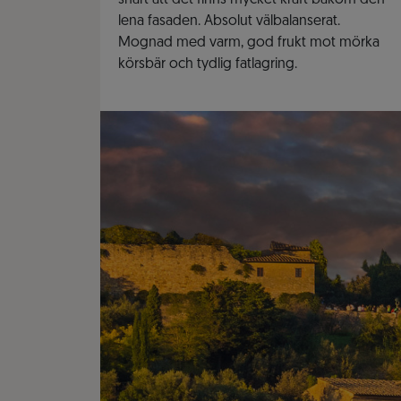
snart att det finns mycket kraft bakom den
lena fasaden. Absolut välbalanserat.
Mognad med varm, god frukt mot mörka
körsbär och tydlig fatlagring.