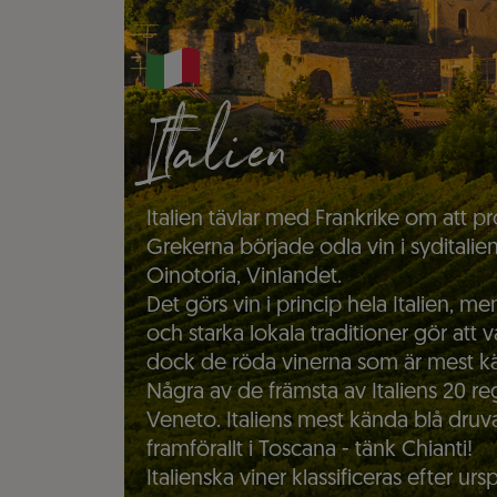
Italien
Italien tävlar med Frankrike om att pr
Grekerna började odla vin i syditalien
Oinotoria, Vinlandet.
Det görs vin i princip hela Italien, 
och starka lokala traditioner gör att 
dock de röda vinerna som är mest k
Några av de främsta av Italiens 20 r
Veneto. Italiens mest kända blå dru
framförallt i Toscana - tänk Chianti!
Italienska viner klassificeras efter ur