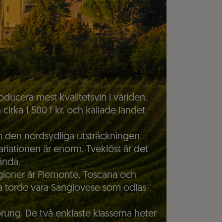
oducera mest kvalitetsvin i världen.
 cirka 1 500 f kr. och kallade landet
men den nordsydliga utsträckningen
variationen är enorm. Tveklöst är det
ända.
egioner är Piemonte, Toscana och
va torde vara Sangiovese som odlas
sprung. De två enklaste klasserna heter