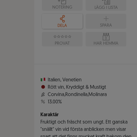
NOTERING
LÄGG I LISTA
SPARA
DELA
0
PROVAT
HAR HEMMA
Italien
,
Venetien
Rött vin
,
Kryddigt & Mustigt
Corvina,Rondinella,Molinara
13.00%
Karaktär
Fruktigt och fräscht som ungt. Ett ganska
"snällt" vin vid första anblicken men visar