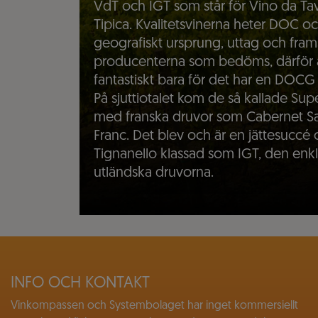
VdT och IGT som står för Vino da Ta
Tipica. Kvalitetsvinerna heter DOC o
geografiskt ursprung, uttag och frams
producenterna som bedöms, därför är d
fantastiskt bara för det har en DOCG
På sjuttiotalet kom de så kallade Supe
med franska druvor som Cabernet S
Franc. Det blev och är en jättesuccé 
Tignanello klassad som IGT, den enkl
utländska druvorna.
INFO OCH KONTAKT
Vinkompassen och Systembolaget har inget kommersiellt