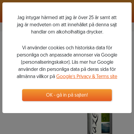
Logga in
Jag intygar härmed att jag är över 25 år samt att
jag är medveten om att innehållet på denna sajt
handlar om alkoholhaltiga drycker.
GAZELA
Vi använder cookies och historiska data för
personliga och anpassade annonser via Google
(personaliseringskakor). Läs mer hur Google
använder din personliga data på deras sida för
58
kr
allmänna villkor på
Google’s Privacy & Terms site
Flaska, 750 ml
OK - gå in på sajten!