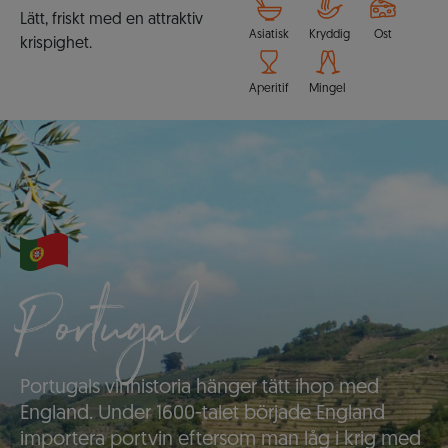
Lätt, friskt med en attraktiv
Asiatisk
Kryddig
Ost
krispighet.
Aperitif
Mingel
Portugal
Portugals vinhistoria hänger tätt ihop med
England. Under 1600-talet började England
importera portvin eftersom man låg i krig med