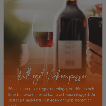
Ditt eget Vinkompassen
För att kunna spara egna noteringar, omdömen och
listor behöver du ha ett konto och vara inloggad. Då
sparas allt säkert här i din egen vinhubb. Kontot är