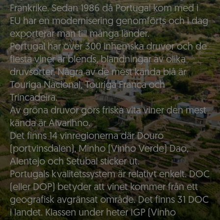
Frankrike. Sedan 1986 då Portugal kom med i
EU har en modernisering genomförts och i dag
exporterar man till många länder.
Portugal har över 300 inhemska druvor och de
flesta viner är blends, blandningar av olika
druvsorter. Några av de mest kända blå är
Touriga Nacional, Touriga Franca och
Trincadeira.
Av gröna druvor görs friska vita viner den mest
kända är Alvarihno.
Det finns 14 vinregionerna där Douro
(portvinsdalen), Minho (Vinho Verde) Dao,
Alentejo och Setubal sticker ut.
Portugals kvalitetssystem är relativt enkelt. DOC
(eller DOP) betyder att vinet kommer från ett
geografisk avgränsat område. Det finns 31 DOC
i landet. Klassen under heter IGP (Vinho