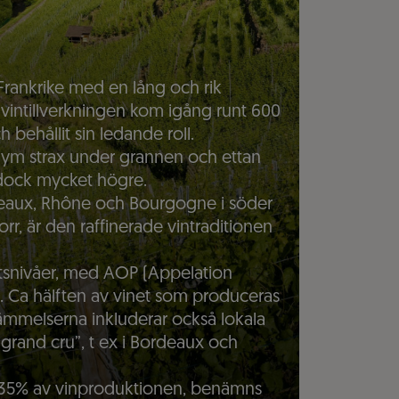
Frankrike med en lång och rik
 vintillverkningen kom igång runt 600
ch behållit sin ledande roll.
olym strax under grannen och ettan
r dock mycket högre.
deaux, Rhône och Bourgogne i söder
r, är den raffinerade vintraditionen
itetsnivåer, med AOP (Appelation
 Ca hälften av vinet som produceras
stämmelserna inkluderar också lokala
 “grand cru”, t ex i Bordeaux och
 35% av vinproduktionen, benämns