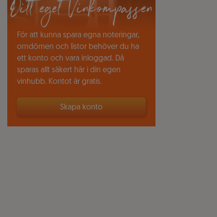
Ditt eget Vinkompassen
För att kunna spara egna noteringar,
omdömen och listor behöver du ha
ett konto och vara inloggad. Då
sparas allt säkert här i din egen
vinhubb. Kontot är gratis.
Skapa konto