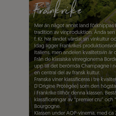
Frankrike
Mer än något annat land förknippas 
tradition av vinproduktion. Ända sen
f. Kr. har landet vårdat sin vinkultur o
Idag ligger Frankrikes produktionsv
Italiens, men andelen kvalitetsvin ä
Från de klassiska vinregionerna Bor
upp till det berömda Champagne i nor
en central del av fransk kultur.
Franska viner klassificeras i tre kval
D’Origine Protégée) som den högsta.
i Frankrike tillhör denna klassen. Be
klassificeringar av “premier cru” och
Bourgogne.
Klassen under AOP-vinerna, med ca