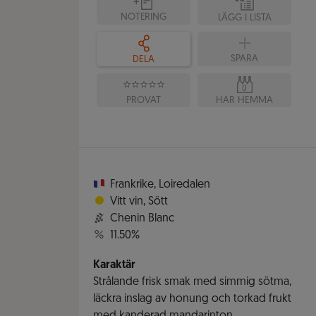
NOTERING
LÄGG I LISTA
SPARA
DELA
0
PROVAT
HAR HEMMA
Frankrike
,
Loiredalen
Vitt vin
,
Sött
Chenin Blanc
11.50%
Karaktär
Strålande frisk smak med simmig sötma,
läckra inslag av honung och torkad frukt