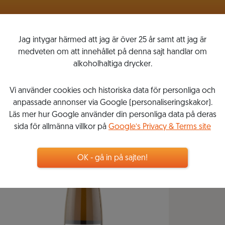
VINLISTOR
MITT VINKOMPASSEN
Jag intygar härmed att jag är över 25 år samt att jag är
medveten om att innehållet på denna sajt handlar om
alkoholhaltiga drycker.
Vi använder cookies och historiska data för personliga och
anpassade annonser via Google (personaliseringskakor).
Läs mer hur Google använder din personliga data på deras
sida för allmänna villkor på
Google’s Privacy & Terms site
OK - gå in på sajten!