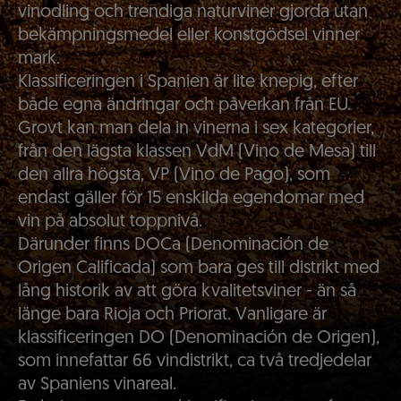
vinodling och trendiga naturviner gjorda utan
bekämpningsmedel eller konstgödsel vinner
mark.
Klassificeringen i Spanien är lite knepig, efter
både egna ändringar och påverkan från EU.
Grovt kan man dela in vinerna i sex kategorier,
från den lägsta klassen VdM (Vino de Mesa) till
den allra högsta, VP (Vino de Pago), som
endast gäller för 15 enskilda egendomar med
vin på absolut toppnivå.
Därunder finns DOCa (Denominación de
Origen Calificada) som bara ges till distrikt med
lång historik av att göra kvalitetsviner - än så
länge bara Rioja och Priorat. Vanligare är
klassificeringen DO (Denominación de Origen),
som innefattar 66 vindistrikt, ca två tredjedelar
av Spaniens vinareal.