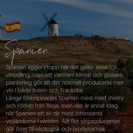
Spanien
Spanien ligger i topp när det gäller areal för
vinodling, men ett varmare klimat och glesare
plantering gör att det normalt produceras mer
vin i både Italien och Frankrike.
Länge förknippades Spanien mest med sherry
och rödvin från Rioja, men det är annat idag,
när Spanien ett av de mest intressanta
vinländerna i världen. Allt fler vinproducenter
går över till ekologisk och biodynamisk