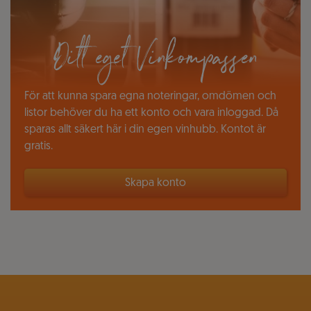
Ditt eget Vinkompassen
För att kunna spara egna noteringar, omdömen och
listor behöver du ha ett konto och vara inloggad. Då
sparas allt säkert här i din egen vinhubb. Kontot är
gratis.
Skapa konto