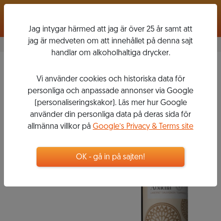
Logga in
Jag intygar härmed att jag är över 25 år samt att
jag är medveten om att innehållet på denna sajt
handlar om alkoholhaltiga drycker.
Abadia Cabernet
Vi använder cookies och historiska data för
Sauvignon Tempranillo
personliga och anpassade annonser via Google
2017
(personaliseringskakor). Läs mer hur Google
RAIMAT
använder din personliga data på deras sida för
allmänna villkor på
Google’s Privacy & Terms site
99
kr
OK - gå in på sajten!
Flaska, 750 ml